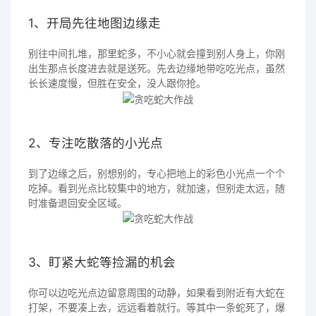
1、开局先往地图边缘走
别往中间扎堆，那里蛇多，不小心就会撞到别人身上，你刚
出生那点长度进去就是送死。先去边缘地带吃吃光点，虽然
长长速度慢，但胜在安全，没人跟你抢。
2、专注吃散落的小光点
到了边缘之后，别想别的，专心把地上的彩色小光点一个个
吃掉。看到光点比较集中的地方，就加速，但别走太远，随
时准备退回安全区域。
3、盯紧大蛇等捡漏的机会
你可以边吃光点边留意周围的动静，如果看到附近有大蛇在
打架，不要凑上去，远远看着就行。等其中一条蛇死了，爆