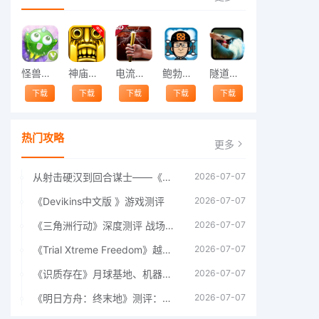
怪兽跳跃
神庙逃亡中文版
电流急急棒
鲍勃的梦境
隧道逃脱
下载
下载
下载
下载
下载
热门攻略
更多
从射击硬汉到回合谋士——《战争机器：战略版》如何演绎另一位猛男的传奇
2026-07-07
《Devikins中文版 》游戏测评
2026-07-07
《三角洲行动》深度测评 战场上的野心与裂痕
2026-07-07
《Trial Xtreme Freedom》越野摩托车测评总结
2026-07-07
《识质存在》月球基地、机器人女孩多年来最佳射击游戏
2026-07-07
《明日方舟：终末地》测评：于荒芜之中，重建文明
2026-07-07