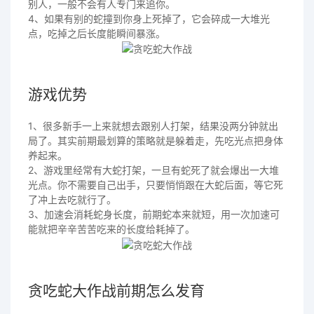
别人，一般不会有人专门来追你。
4、如果有别的蛇撞到你身上死掉了，它会碎成一大堆光
点，吃掉之后长度能瞬间暴涨。
游戏优势
1、很多新手一上来就想去跟别人打架，结果没两分钟就出
局了。其实前期最划算的策略就是躲着走，先吃光点把身体
养起来。
2、游戏里经常有大蛇打架，一旦有蛇死了就会爆出一大堆
光点。你不需要自己出手，只要悄悄跟在大蛇后面，等它死
了冲上去吃就行了。
3、加速会消耗蛇身长度，前期蛇本来就短，用一次加速可
能就把辛辛苦苦吃来的长度给耗掉了。
贪吃蛇大作战前期怎么发育