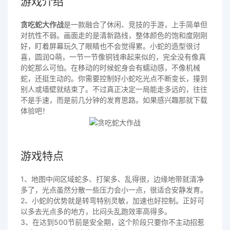
游戏介绍
贪吃蛇大作战
是一款融合了休闲、竞技的手游，上手简单但
对抗性不弱。画面走的是清新路线，整体颜色的饱和度刚刚
好，盯着屏幕玩久了眼睛也不会觉得累。小蛇的造型很讨
喜，圆润Q萌，一节一节像铜钱串起来似的，完全没有像真
的蛇那么可怕。在移动的时候蛇身会有蠕动感，不像机械
蛇，还挺生动的。你需要控制好小蛇吃光点不断变长，撞到
别人或墙壁就结束了。不过真正决定一局能走多远的，往往
不是手速，而是前几分钟的发育思路。如果感兴趣那就下载
体验吧！
游戏特点
1、地图中间区域蛇多、打架多、乱得很，边缘地带就清净
多了，光点虽然分散一些压力会小一点，很适合安静发育。
2、小蛇的优势就是转弯特别灵敏，加速也好控制。正好可
以多去光点多的地方，比闷头乱跑效率高得多。
3、在达到500节前是安全期，这个阶段只要你不主动招惹