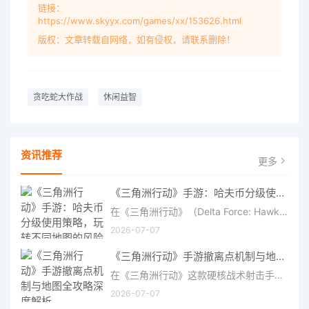
链接：
https://www.skyyx.com/games/xx/153626.html
版权：文章转载自网络，如有侵权，请联系删除！
贪吃蛇大作战
休闲益智
资讯推荐
更多
《三角洲行动》手游：哈夫币分级使用策略，玩转不同地图的风险与回报
在《三角洲行动》（Delta Force: Hawk Ops）“烽火地带”模式中，地图被划分为“普通”、“机密”和“绝密”三个
2026-07-07
《三角洲行动》手游撤离点机制与地图全攻略深度解析
在《三角洲行动》这款硬核战术射击手游中，撤离是每位干员行动的核心目标。无论你在战场中搜刮了多少高价值物
2026-07-07