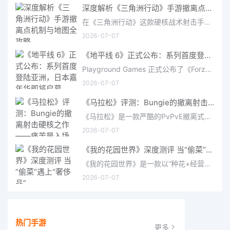
深度解析《三角洲行动》手游撤离点机制与地图全攻略
在《三角洲行动》这款硬核战术射击手游中，撤离是每位干员行动的核心目标。无论你在战场中搜刮了多少高价值物
2026-07-07
《地平线 6》正式公布：系列首度登陆亚洲，日本嘉年华即将启幕
Playground Games 正式公布了《Forza Horizon 6》，这次备受赞誉的地平线嘉年华将首次驶入亚洲，落户日本。玩家
2026-07-07
《马拉松》评测：Bungie的撤离射击硬核之作——痛苦是入场券，回报是顶级的
《马拉松》是一款严酷的PvPvE撤离式射击游戏，现已登陆PS5、Xbox Series X/S和PC。它继承了Bungie上世纪90年
2026-07-07
《我的花园世界》深度测评 当“偷菜”遇上“奢侈品”
《我的花园世界》是一款以“种花+经营+社交”为核心的模拟经营类手游。游戏将玩家置于一个古风花园环境中，扮
2026-07-07
热门手游
更多