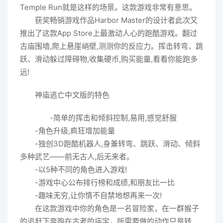
Temple Run就是这样的场景。这款游戏非常有意思。
获奖畅销游戏作品Harbor Master的设计者此次又
推出了这款App Store上最激动人心的跑酷游戏。翻过
古庙围墙,爬上悬崖峭壁,测测你的反应力。挥击转弯、跳
跃、滑动躲过障碍物,收集硬币,购买能量,看看你能跑多
远!
神庙逃亡中文版的特色
-简单的挥击和倾斜控制,易用,感觉舒服
-角色升级,疯狂增加能量
-独创3D跑酷机器人,身兼转弯、跳跃、滑动、倾斜
多种武艺——前无古人,后无来者。
-以5种不同的角色进入游戏!
-游戏中心公布排行榜和成绩,和朋友比一比
-趣味无穷,让你情不自禁地想再来一次!
在这款游戏中你的角色是一名冒险家，在一群猴子
的追赶下奔跑在古老的庙宇，所需要做的动作只是转