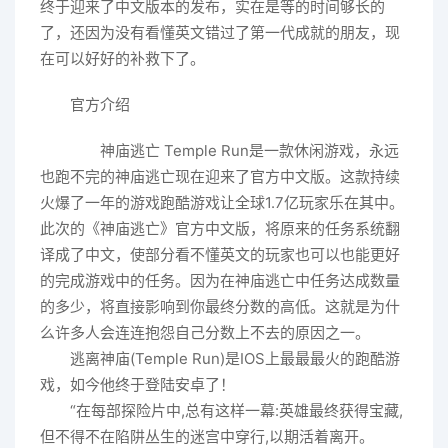
终于迎来了中文版本的发布，实在是等的时间够长的
了，还因为没有看懂英文错过了第一代成就的朋友，现
在可以好好的补救下了。
官方介绍
神庙逃亡 Temple Run是一款休闲游戏，永远
也跑不完的神庙逃亡现在迎来了官方中文版。这款持续
火爆了一年的游戏跑酷游戏让全球1.7亿玩家乐在其中。
此次的《神庙逃亡》官方中文版，将原来的任务系统翻
译成了中文，使部分看不懂英文的玩家也可以也能更好
的完成游戏中的任务。因为在神庙逃亡中任务达成数量
的多少，将直接影响到你最终分数的高低。这就是为什
么许多人会连连抱怨自己分数上不去的原因之一。
逃离神庙(Temple Run)是IOS上最最最火的跑酷游
戏，如今他终于登陆安卓了！
“在每部探险片中,总有这样一幕:英雄最终获得宝藏,
但不得不在陷阱丛生的迷宫中穿行,以期活着离开。