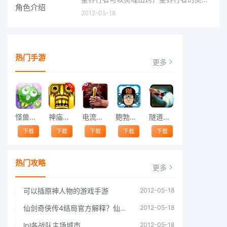
2012-05-18
热门手游
更多
怪兽跳跃
神庙逃亡中文版
电流急急棒
鲍勃的梦境
隧道逃脱
下载
下载
下载
下载
下载
热门攻略
更多
可以插原神人物的游戏手游
2012-05-18
仙剑奇侠传4结局官方解释？仙剑四结局深度解析
2012-05-18
lpl各战队主场城市
2012-05-18