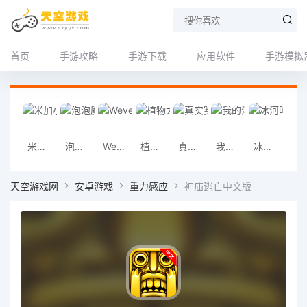
首页
手游攻略
手游下载
应用软件
手游模拟
米加小镇印刷厂最新版
泡泡魔女传奇3中文版
Weverse官方正版
植物大战僵西游手机版
真实赛车2安卓版
我的汤姆猫2安卓版
冰河时代生存大亨安卓版
塔防守卫者手
天空游戏网
安卓游戏
重力感应
神庙逃亡中文版