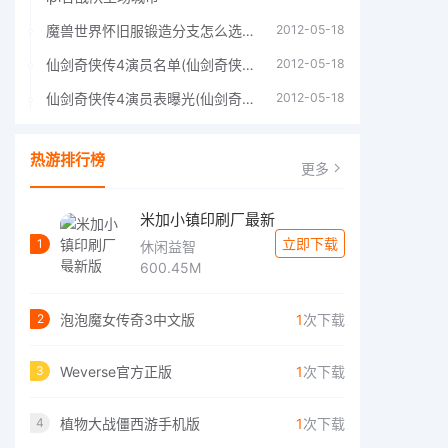
魔兽世界怀旧服锻造分支怎么选择60年代分支选择推荐
2012-05-18
仙剑奇侠传4演员名单(仙剑奇侠传4四大主角)
2012-05-18
仙剑奇侠传4演员表曝光(仙剑奇侠传4人物详细信息)
2012-05-18
热游排行榜
更多
米加小镇印刷厂最新
立即下载
1
休闲益智
600.45M
泡泡魔女传奇3中文版
1
次下载
2
Weverse官方正版
1
次下载
3
植物大战僵西游手机版
1
次下载
4