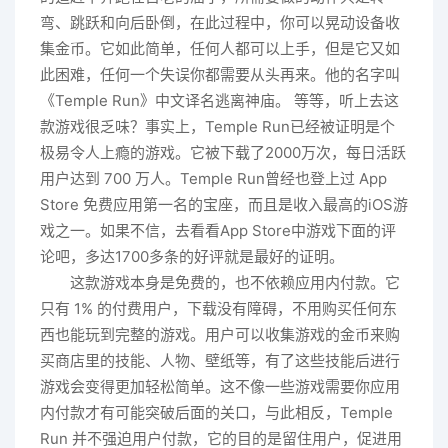
弯、跳跃和向后卧倒，在此过程中，你可以晃动设备收
集金币。它如此简单，任何人都可以上手，但是它又如
此困难，任何一个失误你都需要从头再来。他的名字叫
《Temple Run》中文译名逃离神庙。 等等，听上去这
款游戏很乏味？事实上，Temple Run已经被证明是个
极易令人上瘾的游戏。它被下载了2000万次，每日活跃
用户达到 700 万人。Temple Run曾经也登上过 App
Store 免费应用第一名的宝座，而且是收入最高的iOS游
戏之一。如果不信，去看看App Store中游戏下面的评
论吧，多达1700多条的好评就是最好的证明。
这款游戏本身是免费的，也不依赖应用内付款。它
只有 1% 的付费用户，下载没有障碍，不用购买任何东
西也能玩到完整的游戏。用户可以收集游戏的金币来购
买商店里的技能、人物、壁纸等，有了这些技能后进行
游戏会变得更加轻松简单。这不像一些游戏需要你应用
内付款才有可能突破后面的关口，与此相反，Temple
Run 并不强迫用户付款，它的目的是留住用户，促进用