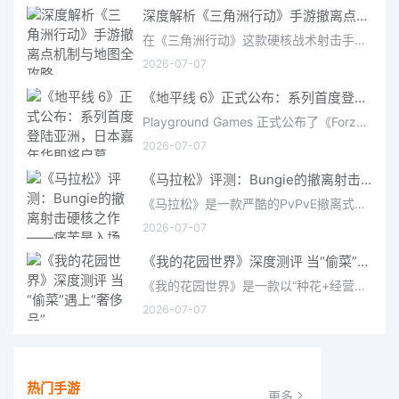
深度解析《三角洲行动》手游撤离点机制与地图全攻略
在《三角洲行动》这款硬核战术射击手游中，撤离是每位干员行动的核心目标。无论你在战场中搜刮了多少高价值物
2026-07-07
《地平线 6》正式公布：系列首度登陆亚洲，日本嘉年华即将启幕
Playground Games 正式公布了《Forza Horizon 6》，这次备受赞誉的地平线嘉年华将首次驶入亚洲，落户日本。玩家
2026-07-07
《马拉松》评测：Bungie的撤离射击硬核之作——痛苦是入场券，回报是顶级的
《马拉松》是一款严酷的PvPvE撤离式射击游戏，现已登陆PS5、Xbox Series X/S和PC。它继承了Bungie上世纪90年
2026-07-07
《我的花园世界》深度测评 当“偷菜”遇上“奢侈品”
《我的花园世界》是一款以“种花+经营+社交”为核心的模拟经营类手游。游戏将玩家置于一个古风花园环境中，扮
2026-07-07
热门手游
更多