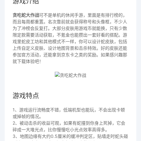
游戏介绍
贪吃蛇大作战
可不是单机的休闲手游，里面是有排行榜的，
而且每周都重置。名次靠前就会获得称号和头像框，不少人
为了冲榜会反复打。大部分皮肤用游戏币就能换，只有少数
限定款需要活动获取，不氪金也能攒出一套好看的搭配。游
戏里蛇皮工坊和其他模式不一样，你可以设计蛇皮肤，包括
上传自定义皮肤、设计地图背景和击杀特效。好的皮肤还能
参加官方活动，还能拿到京东卡之类的奖励。如果感兴趣那
就下载体验吧！
游戏特点
1、游戏运行流畅度不错，低端机型也能玩，不会出现卡顿
或掉帧的情况。
2、被动击杀的收益可观，如果有蛇撞到你身上死掉，它会
碎成一大堆光点，比你慢慢吃小光点效率高得多。
3、地图边缘有大约0.5厘米的缓冲判定区，贴墙走时蛇头碰