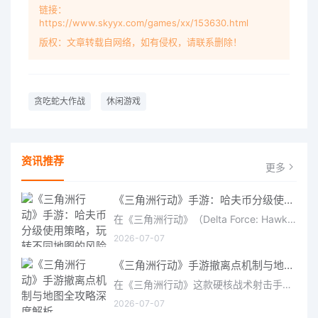
链接：
https://www.skyyx.com/games/xx/153630.html
版权：文章转载自网络，如有侵权，请联系删除！
贪吃蛇大作战
休闲游戏
资讯推荐
更多
《三角洲行动》手游：哈夫币分级使用策略，玩转不同地图的风险与回报
在《三角洲行动》（Delta Force: Hawk Ops）“烽火地带”模式中，地图被划分为“普通”、“机密”和“绝密”三个
2026-07-07
《三角洲行动》手游撤离点机制与地图全攻略深度解析
在《三角洲行动》这款硬核战术射击手游中，撤离是每位干员行动的核心目标。无论你在战场中搜刮了多少高价值物
2026-07-07