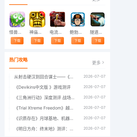
怪兽跳跃
神庙逃亡中文版
电流急急棒
鲍勃的梦境
隧道逃脱
下载
下载
下载
下载
下载
热门攻略
更多
从射击硬汉到回合谋士——《战争机器：战略版》如何演绎另一位猛男的传奇
2026-07-07
《Devikins中文版 》游戏测评
2026-07-07
《三角洲行动》深度测评 战场上的野心与裂痕
2026-07-07
《Trial Xtreme Freedom》越野摩托车测评总结
2026-07-07
《识质存在》月球基地、机器人女孩多年来最佳射击游戏
2026-07-07
《明日方舟：终末地》测评：于荒芜之中，重建文明
2026-07-07