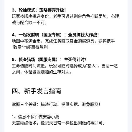
3、轮抽模式：策略博弈升级！
玩家按顺序挑选身份，老手可通过剩余角色推断局势，心理
战与配合缺一不可。
4、一起发财鸭（国服专属）：全员搞钱大作战！
地图中布满金币，完成任务赚取赏金购买道具，鹅鸭携手
“致富”也能赢得胜利。
5、侦查猎场（国服专属）：生死倒计时！
生命值随时间流逝，玩家可随时选择成为“猎人”，善恶一念
之间，体验紧张烧脑的生存对决。
四、新手发言指南
掌握三个关键：描述行动、提供实据、避免臆测！
1、信息不多？做安静小鹅
无需硬编话术，像记录日常一样说出刚做的事即可：