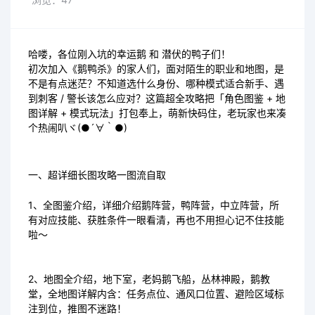
哈喽，各位刚入坑的幸运鹅 和 潜伏的鸭子们！
初次加入《鹅鸭杀》的家人们，面对陌生的职业和地图，是
不是有点迷茫？不知道选什么身份、哪种模式适合新手、遇
到刺客 / 警长该怎么应对？这篇超全攻略把「角色图鉴 + 地
图详解 + 模式玩法」打包奉上，萌新快码住，老玩家也来凑
个热闹叭ヾ(●´∀｀●)
一、超详细长图攻略一图流自取
1、全图鉴介绍，详细介绍鹅阵营，鸭阵营，中立阵营，所
有对应技能、获胜条件一眼看清，再也不用担心记不住技能
啦～
2、地图全介绍，地下室，老妈鹅飞船，丛林神殿，鹅教
堂，全地图详解内含：任务点位、通风口位置、避险区域标
注到位，推图不迷路！