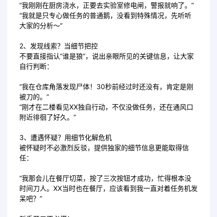
“我刚刚在厨房浇水，正要去实验室修电闸，警报就响了。”
“我就是只专心做任务的普通鹅，没看到特殊情况，先听听
大家的分析～”
2、发现线索？当细节把控
不要直接指认“谁是狼”，说出亲眼所见的关键信息，让大家
自行判断：
“我在仓库角落发现尸体！30秒前经过时还没有，肯定是刚
被刀的。”
“刚才在二楼看见XX独自行动，不仅没做任务，还在通风口
附近徘徊了好久。”
3、遭遇怀疑？用细节化解危机
被怀疑时不必激烈反驳，提供独家的细节信息更能取得信
任：
“我那会儿在餐厅切菜，按了三次按钮才成功，忙得根本没
时间刀人。XX当时也在餐厅，应该看到我一直对着任务机发
呆吧？”