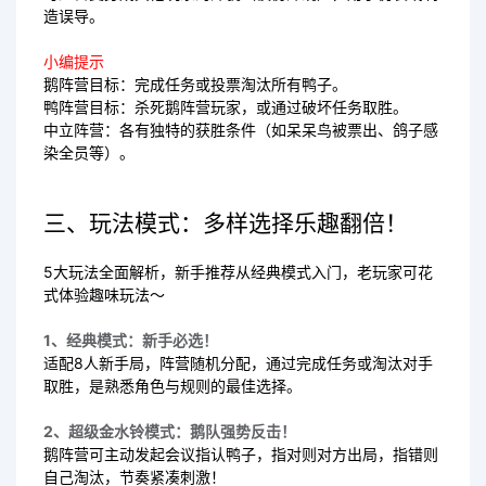
造误导。
小编提示
鹅阵营目标：完成任务或投票淘汰所有鸭子。
鸭阵营目标：杀死鹅阵营玩家，或通过破坏任务取胜。
中立阵营：各有独特的获胜条件（如呆呆鸟被票出、鸽子感
染全员等）。
三、玩法模式：多样选择乐趣翻倍！
5大玩法全面解析，新手推荐从经典模式入门，老玩家可花
式体验趣味玩法～
1、经典模式：新手必选！
适配8人新手局，阵营随机分配，通过完成任务或淘汰对手
取胜，是熟悉角色与规则的最佳选择。
2、超级金水铃模式：鹅队强势反击！
鹅阵营可主动发起会议指认鸭子，指对则对方出局，指错则
自己淘汰，节奏紧凑刺激！