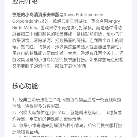
应用介绍
愤怒的小鸟消消乐安卓版
是Rovio Entertainment
Corporation推出的一款经典IP三消游戏，英文名叫Angry
Birds Match。游戏里你不再是弹弓打猪猪，而是通过滑动
屏幕把三个相同颜色的物品连成一条线就能消除，帮小鸟们
收集甜食、清除淤泥、打败捣蛋的绿猪。连到四个以上的时
候，怒鸟红、飞镖黄、炸弹黑这些老熟人就会蹦出来帮忙，
用各自的特殊能力帮你炸掉一大片。游戏有几百个关卡，还
能收集可爱的小雏鸟给它们换衣服打扮。如果你想玩点轻松
又不费脑子的消消乐，那就下载体验吧!
核心功能
1、经典三消玩法把三个相同颜色的物品连成一条直线就能
消除，连得越多分数越高。
2、召唤大鸟帮忙连到四个以上就能叫出怒鸟红、飞镖黄或
炸弹黑，用它们的特殊能力帮你清场。
3、收集小雏鸟通关能解锁各种小雏鸟，给它们换衣服打扮
还能喂食互动。