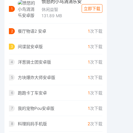
愤怒的小鸟消消乐安
立即下载
1
休闲益智
131.89 MB
餐厅物语2 安卓
1
次下载
2
间谍鼠安卓版
1
次下载
3
洋葱骑士团安卓版
1
次下载
4
方块爆炸大师安卓版
1
次下载
5
跑跑卡丁车安卓
1
次下载
6
我的宠物Pou安卓版
1
次下载
7
料理妈妈手机版
2
次下载
8