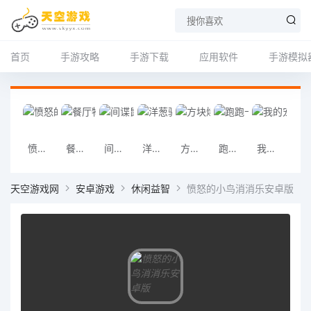
首页
手游攻略
手游下载
应用软件
手游模拟
愤怒的小鸟消消乐安卓版
餐厅物语2 安卓
间谍鼠安卓版
洋葱骑士团安卓版
方块爆炸大师安卓版
跑跑卡丁车安卓
我的宠物Pou安卓版
料理妈妈手
天空游戏网
安卓游戏
休闲益智
愤怒的小鸟消消乐安卓版