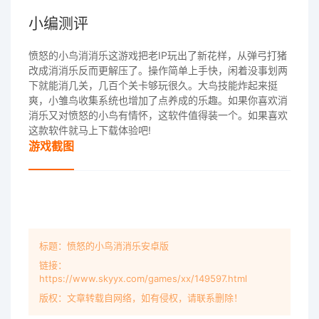
小编测评
愤怒的小鸟消消乐这游戏把老IP玩出了新花样，从弹弓打猪
改成消消乐反而更解压了。操作简单上手快，闲着没事划两
下就能消几关，几百个关卡够玩很久。大鸟技能炸起来挺
爽，小雏鸟收集系统也增加了点养成的乐趣。如果你喜欢消
消乐又对愤怒的小鸟有情怀，这软件值得装一个。如果喜欢
这款软件就马上下载体验吧!
游戏截图
标题：愤怒的小鸟消消乐安卓版
链接：
https://www.skyyx.com/games/xx/149597.html
版权：文章转载自网络，如有侵权，请联系删除！