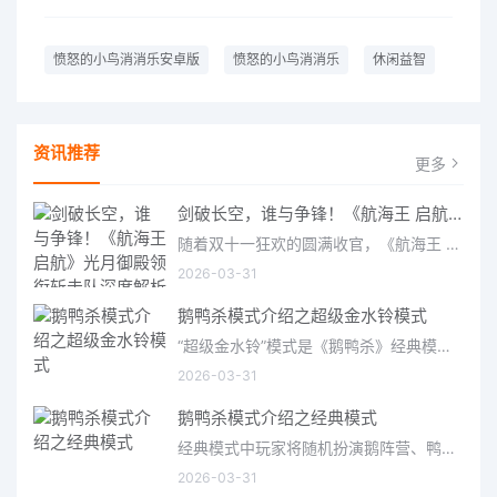
愤怒的小鸟消消乐安卓版
愤怒的小鸟消消乐
休闲益智
资讯推荐
更多
剑破长空，谁与争锋！《航海王 启航》光月御殿领衔斩击队深度解析
随着双十一狂欢的圆满收官，《航海王 启航》的热度却丝毫未减，玩家们的探索精神与创作热情持续高涨。在大家的
2026-03-31
鹅鸭杀模式介绍之超级金水铃模式
“超级金水铃”模式是《鹅鸭杀》经典模式的一种创新变体，旨在显著提升游戏的策略深度与玩家间的心理博弈强度
2026-03-31
鹅鸭杀模式介绍之经典模式
经典模式中玩家将随机扮演鹅阵营、鸭子阵营、中立阵营当中的一个身份，每个阵营有自己不同的获胜条件。
2026-03-31