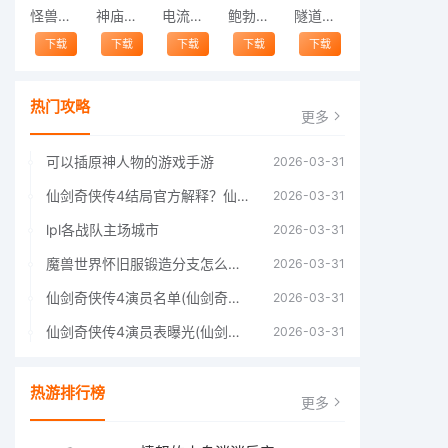
怪兽跳跃
神庙逃亡中文版
电流急急棒
鲍勃的梦境
隧道逃脱
下载
下载
下载
下载
下载
热门攻略
更多
可以插原神人物的游戏手游
2026-03-31
仙剑奇侠传4结局官方解释？仙剑四结局深度解析
2026-03-31
lpl各战队主场城市
2026-03-31
魔兽世界怀旧服锻造分支怎么选择60年代分支选择推荐
2026-03-31
仙剑奇侠传4演员名单(仙剑奇侠传4四大主角)
2026-03-31
仙剑奇侠传4演员表曝光(仙剑奇侠传4人物详细信息)
2026-03-31
热游排行榜
更多