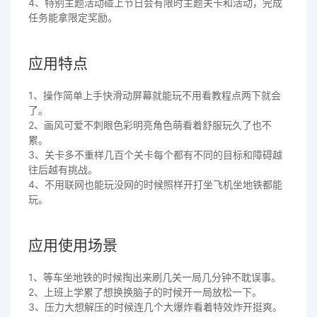
4、特别主题活动碰上节日会有限时主题关卡和活动，完成
任务能拿限定奖励。
应用特点
1、操作简单上手快滑动屏幕就能玩不用看教程点两下就会
了。
2、画风可爱不刺眼色彩明亮角色萌看着舒服玩久了也不
累。
3、关卡多不重样几百个关卡每个都有不同的目标和障碍越
往后越有挑战。
4、不用联网也能玩没网的时候照样开打坐飞机坐地铁都能
玩。
应用使用场景
1、等车坐地铁的时候掏出来刷几关一局几分钟不耽误事。
2、上班上学累了想换换脑子的时候开一局放松一下。
3、压力大想解压的时候连几个大爆炸看着特效炸开挺爽。