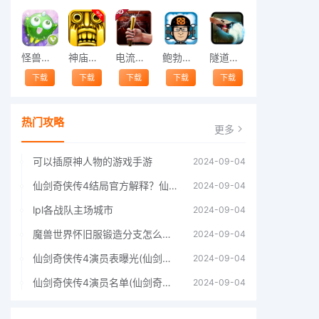
怪兽跳跃
神庙逃亡中文版
电流急急棒
鲍勃的梦境
隧道逃脱
下载
下载
下载
下载
下载
热门攻略
更多
可以插原神人物的游戏手游
2024-09-04
仙剑奇侠传4结局官方解释？仙剑四结局深度解析
2024-09-04
lpl各战队主场城市
2024-09-04
魔兽世界怀旧服锻造分支怎么选择60年代分支选择推荐
2024-09-04
仙剑奇侠传4演员表曝光(仙剑奇侠传4人物详细信息)
2024-09-04
仙剑奇侠传4演员名单(仙剑奇侠传4四大主角)
2024-09-04