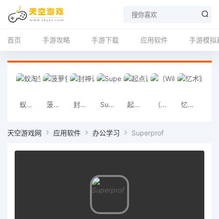
首页
手游攻略
手游下载
应用软件
手游模拟
蚁淘生活全新版
菠萝包轻小说免费版
封神让我来
Superprof
起点读书app官方版
（Wild Survival）我的野外生存
忆术家
苏教版小学
天空游戏网
应用软件
办公学习
Superprof