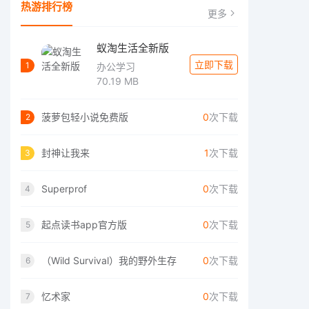
热游排行榜
更多
蚁淘生活全新版
立即下载
1
办公学习
70.19 MB
菠萝包轻小说免费版
0
次下载
2
封神让我来
1
次下载
3
Superprof
0
次下载
4
起点读书app官方版
0
次下载
5
（Wild Survival）我的野外生存
0
次下载
6
忆术家
0
次下载
7