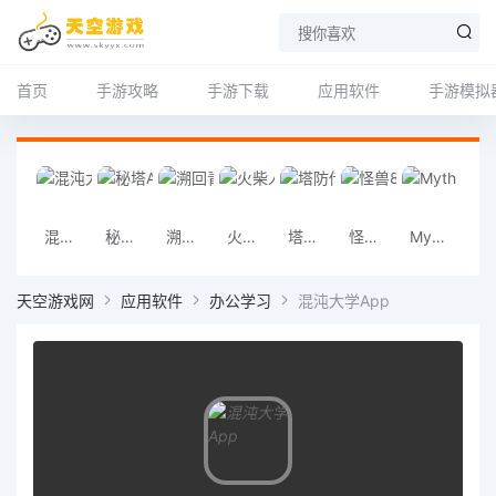
首页
手游攻略
手游下载
应用软件
手游模拟
混沌大学App
秘塔AI
溯回青空
火柴人超级格斗
塔防传奇3未来战争
怪兽8号手游
Mythic Heroes
节奏跳
天空游戏网
应用软件
办公学习
混沌大学App