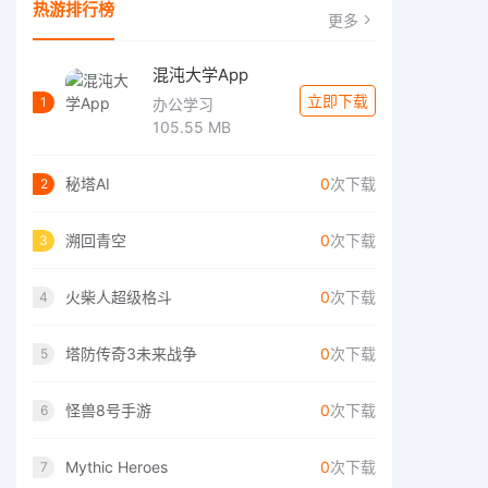
热游排行榜
更多
混沌大学App
立即下载
1
办公学习
105.55 MB
秘塔AI
0
次下载
2
溯回青空
0
次下载
3
火柴人超级格斗
0
次下载
4
塔防传奇3未来战争
0
次下载
5
怪兽8号手游
0
次下载
6
Mythic Heroes
0
次下载
7