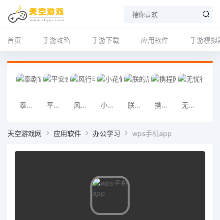
首页
手游攻略
手游下载
应用软件
手游模拟
泰剧宫手机版
平安金管家手机版
风行电影手机版下载
小花仙手机版
朕的后宫手机版
携程网上订票飞机票 app
无忧行 app 官方版
无极限飙车2
天空游戏网
应用软件
办公学习
wps手机app