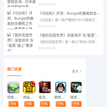
2026-06-20
《马拉松》评测：Bungie的撤离射击硬核之作——痛苦是入场券，回报是顶级的
《马拉松》是一款严酷的PvPvE撤离式射击游戏，现已登陆PS5、Xbox Series X/S和PC。它继承了Bungie上世纪90年
2026-06-20
《我的花园世界》深度测评 当“偷菜”遇上“奢侈品”
《我的花园世界》是一款以“种花+经营+社交”为核心的模拟经营类手游。游戏将玩家置于一个古风花园环境中，扮
2026-06-20
热门手游
更多
怪兽跳跃
神庙逃亡中文版
电流急急棒
鲍勃的梦境
隧道逃脱
下载
下载
下载
下载
下载