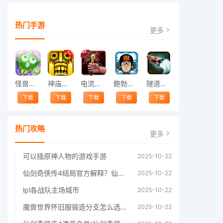
热门手游
更多
怪兽跳跃
神庙逃亡中文版
电流急急棒
鲍勃的梦境
隧道逃脱
下载
下载
下载
下载
下载
热门攻略
更多
可以插原神人物的游戏手游
2025-10-22
仙剑奇侠传4结局官方解释？仙剑四结局深度解析
2025-10-22
lpl各战队主场城市
2025-10-22
魔兽世界怀旧服锻造分支怎么选择60年代分支选择推荐
2025-10-22