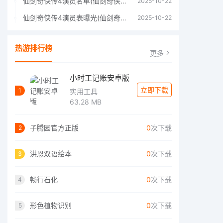
仙剑奇侠传4演员名单(仙剑奇侠传4四大主角)
2025-10-22
仙剑奇侠传4演员表曝光(仙剑奇侠传4人物详细信息)
2025-10-22
热游排行榜
更多
小时工记账安卓版
立即下载
1
实用工具
63.28 MB
子腾园官方正版
0
次下载
2
洪恩双语绘本
0
次下载
3
畅行石化
0
次下载
4
形色植物识别
0
次下载
5