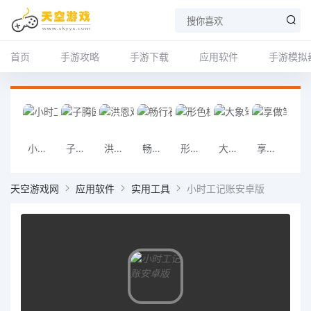
首页
手游攻略
手游下载
应用软件
手游模拟
小时工记账安卓版
子腾园官方正版
洪恩双语绘本
畅行石化
形色植物识别
大象驾到官方正版
享做笔记
iL
天空游戏网
应用软件
实用工具
小时工记账安卓版