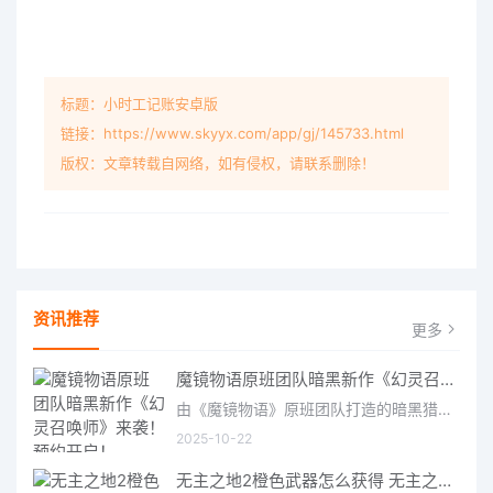
标题：小时工记账安卓版
链接：https://www.skyyx.com/app/gj/145733.html
版权：文章转载自网络，如有侵权，请联系删除！
资讯推荐
更多
魔镜物语原班团队暗黑新作《幻灵召唤师》来袭！预约开启！
由《魔镜物语》原班团队打造的暗黑猎奇故事放置卡牌手游《幻灵召唤师》预约现已正式开启！游戏以美杜莎诅咒侵
2025-10-22
无主之地2橙色武器怎么获得 无主之地3橙色武器排名及获得方法