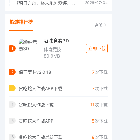
《明日方舟：终末地》测评：于荒芜之中，重建文明
2026-07-04
热游排行榜
更多
趣味竞赛3D
立即下载
1
体育竞技
80.9MB
保卫萝卜v2.0.18
7
次下载
2
贪吃蛇大作战APP下载
7
次下载
3
贪吃蛇大作战下载
11
次下载
4
贪吃蛇大作战APP
5
次下载
5
贪吃蛇大作战最新下载
8
次下载
6