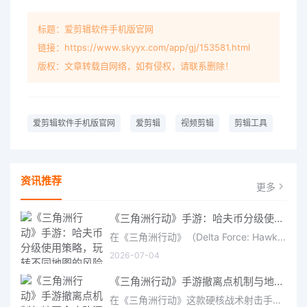
标题：爱剪辑软件手机版官网
链接：https://www.skyyx.com/app/gj/153581.html
版权：文章转载自网络，如有侵权，请联系删除！
爱剪辑软件手机版官网
爱剪辑
视频剪辑
剪辑工具
资讯推荐
更多
《三角洲行动》手游：哈夫币分级使用策略，玩转不同地图的风险与回报
在《三角洲行动》（Delta Force: Hawk Ops）“烽火地带”模式中，地图被划分为“普通”、“机密”和“绝密”三个
2026-07-04
《三角洲行动》手游撤离点机制与地图全攻略深度解析
在《三角洲行动》这款硬核战术射击手游中，撤离是每位干员行动的核心目标。无论你在战场中搜刮了多少高价值物