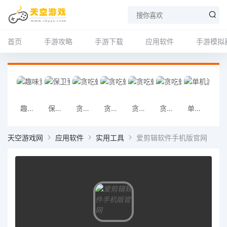
首页
手游攻略
手游下载
应用软件
手游模拟
趣味竞赛3D
保卫萝卜v2.0.18
贪吃蛇大作战APP下载
贪吃蛇大作战下载
贪吃蛇大作战APP
贪吃蛇大作战最新下载
单机游戏连连看
魔
天空游戏网
应用软件
实用工具
爱剪辑软件手机版官网