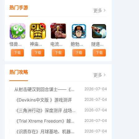
热门手游
更多
怪兽跳跃
神庙逃亡中文版
电流急急棒
鲍勃的梦境
隧道逃脱
下载
下载
下载
下载
下载
热门攻略
更多
从射击硬汉到回合谋士——《战争机器：战略版》如何演绎另一位猛男的传奇
2026-07-04
《Devikins中文版 》游戏测评
2026-07-04
《三角洲行动》深度测评 战场上的野心与裂痕
2026-07-04
《Trial Xtreme Freedom》越野摩托车测评总结
2026-07-04
《识质存在》月球基地、机器人女孩多年来最佳射击游戏
2026-07-04