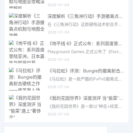
2026-07-04
深度解析《三角洲行动》手游撤离点机制与地图全攻略
在《三角洲行动》这款硬核战术射击手游中，撤离是每位干员行动的核心目标。无论你在战场中搜刮了多少高价值物
2026-07-04
《地平线 6》正式公布：系列首度登陆亚洲，日本嘉年华即将启幕
Playground Games 正式公布了《Forza Horizon 6》，这次备受赞誉的地平线嘉年华将首次驶入亚洲，落户日本。玩家
2026-07-04
《马拉松》评测：Bungie的撤离射击硬核之作——痛苦是入场券，回报是顶级的
《马拉松》是一款严酷的PvPvE撤离式射击游戏，现已登陆PS5、Xbox Series X/S和PC。它继承了Bungie上世纪90年
2026-07-04
《我的花园世界》深度测评 当“偷菜”遇上“奢侈品”
《我的花园世界》是一款以“种花+经营+社交”为核心的模拟经营类手游。游戏将玩家置于一个古风花园环境中，扮
2026-07-04