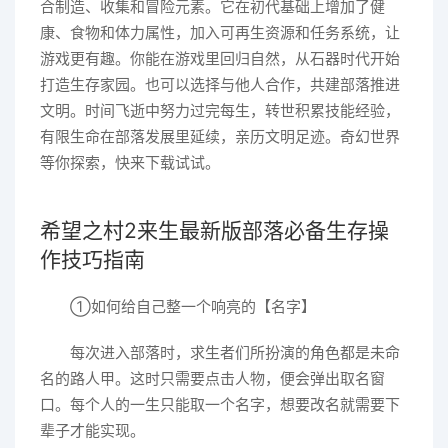
合制造、收集和冒险元素。它在初代基础上增加了健
康、食物和体力属性，加入可再生资源和任务系统，让
游戏更有趣。你能在游戏里回归自然，从石器时代开始
打造生存家园。也可以选择与他人合作，共建部落推进
文明。时间飞逝中努力过完每生，转世积累技能经验，
有限生命在部落发展里延续，亲历文明足迹。奇幻世界
等你探索，快来下载试试。
希望之村2来生最新版部落必备生存操
作技巧指南
①如何给自己整一个响亮的【名字】
每次进入部落时，求生者们所扮演的角色都是未命
名的路人甲。这时只需要点击人物，便会弹出取名窗
口。每个人的一生只能取一个名字，想要改名就需要下
辈子才能实现。