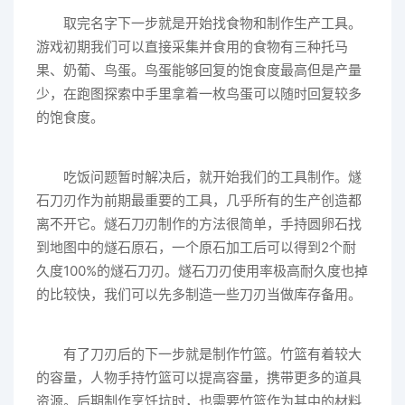
取完名字下一步就是开始找食物和制作生产工具。
游戏初期我们可以直接采集并食用的食物有三种托马
果、奶葡、鸟蛋。鸟蛋能够回复的饱食度最高但是产量
少，在跑图探索中手里拿着一枚鸟蛋可以随时回复较多
的饱食度。
吃饭问题暂时解决后，就开始我们的工具制作。燧
石刀刃作为前期最重要的工具，几乎所有的生产创造都
离不开它。燧石刀刃制作的方法很简单，手持圆卵石找
到地图中的燧石原石，一个原石加工后可以得到2个耐
久度100%的燧石刀刃。燧石刀刃使用率极高耐久度也掉
的比较快，我们可以先多制造一些刀刃当做库存备用。
有了刀刃后的下一步就是制作竹篮。竹篮有着较大
的容量，人物手持竹篮可以提高容量，携带更多的道具
资源。后期制作烹饪坑时，也需要竹篮作为其中的材料