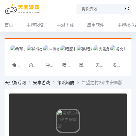
首页
手游攻略
手游下载
应用软件
手游模拟
希望之村2来生安卓版
角斗士罗马求生最新版
冲撞赛车2最新版
暗影格斗2官方正版
黑暗光年小米版
天姬变华为版
埃比尼泽与无形世界手机版
雪山滑雪大冒险
天空游戏网
安卓游戏
策略塔防
希望之村2来生安卓版