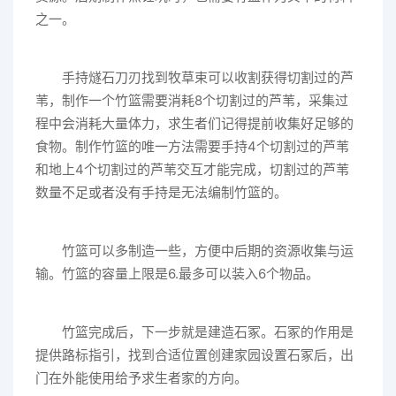
之一。
手持燧石刀刃找到牧草束可以收割获得切割过的芦
苇，制作一个竹篮需要消耗8个切割过的芦苇，采集过
程中会消耗大量体力，求生者们记得提前收集好足够的
食物。制作竹篮的唯一方法需要手持4个切割过的芦苇
和地上4个切割过的芦苇交互才能完成，切割过的芦苇
数量不足或者没有手持是无法编制竹篮的。
竹篮可以多制造一些，方便中后期的资源收集与运
输。竹篮的容量上限是6.最多可以装入6个物品。
竹篮完成后，下一步就是建造石冢。石冢的作用是
提供路标指引，找到合适位置创建家园设置石冢后，出
门在外能使用给予求生者家的方向。