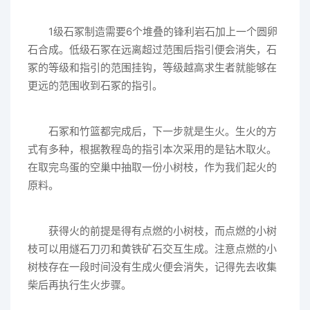
1级石冢制造需要6个堆叠的锋利岩石加上一个圆卵
石合成。低级石冢在远离超过范围后指引便会消失，石
冢的等级和指引的范围挂钩，等级越高求生者就能够在
更远的范围收到石冢的指引。
石冢和竹篮都完成后，下一步就是生火。生火的方
式有多种，根据教程岛的指引本次采用的是钻木取火。
在取完鸟蛋的空巢中抽取一份小树枝，作为我们起火的
原料。
获得火的前提是得有点燃的小树枝，而点燃的小树
枝可以用燧石刀刃和黄铁矿石交互生成。注意点燃的小
树枝存在一段时间没有生成火便会消失，记得先去收集
柴后再执行生火步骤。