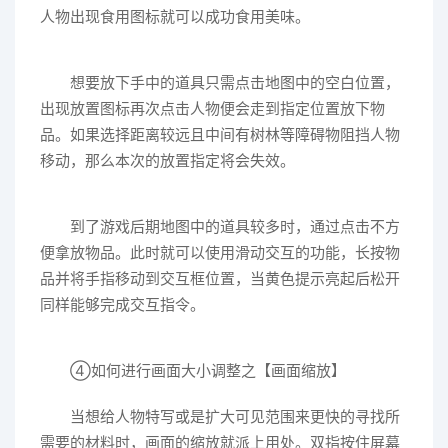
人物出现食用图标就可以成功食用美味。
想要放下手中的道具只需点击地图中的空白位置，
出现放置图标再次点击人物便会走到指定位置放下物
品。如果选择距离较远且中间有树林等障碍物阻挡人物
移动，那么本次的放置指定将会失效。
到了游戏后期地图中的道具较多时，通过点击不方
便拿放物品。此时就可以使用滑动交互的功能，长按物
品并将手指移动到交互框位置，当黄色提示亮起后松开
同样能够完成交互指令。
④如何进行画面大小调整之【画面缩放】
当想给人物特写或是扩大可见范围来更快的寻找所
需要的材料时，画面的缩放就派上用处。双指按住屏幕