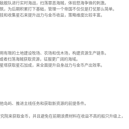
敌舰队进行实时海战，扫荡罪恶海贼，体验怒海争锋的刺激。
筑，为后期积累打下基础，管理一个帝国不仅仅是打仗那么简单。
技和收集星石来提升战力与金币收益，策略维度比较丰富。
用有限的土地建设牧场、农场和伐木场，构建资源生产链条。
，或者扫荡海贼获取资源，征服更广阔的海域。
星塔获取星石加成，来全面提升自身战力与金币产出效率。
其他岛屿、推进主线任务和获取新资源的前提条件。
级研究院来获取金币，并且避免在前期浪费材料在收益不高的船只升级上，