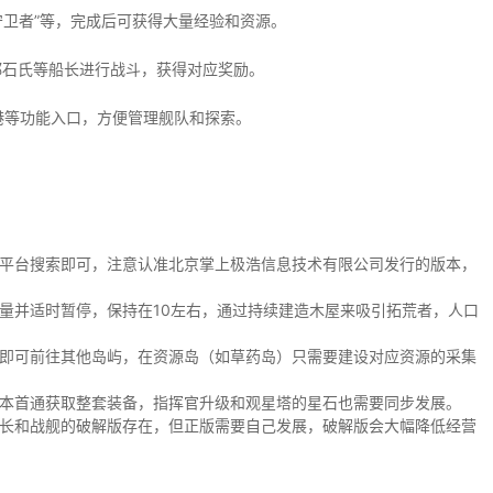
洋守卫者”等，完成后可获得大量经验和资源。
郑石氏等船长进行战斗，获得对应奖励。
回港等功能入口，方便管理舰队和探索。
平台搜索即可，注意认准北京掌上极浩信息技术有限公司发行的版本，
量并适时暂停，保持在10左右，通过持续建造木屋来吸引拓荒者，人口
即可前往其他岛屿，在资源岛（如草药岛）只需要建设对应资源的采集
本首通获取整套装备，指挥官升级和观星塔的星石也需要同步发展。
长和战舰的破解版存在，但正版需要自己发展，破解版会大幅降低经营