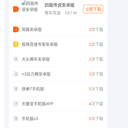
四驱传说安卓版
立即下载
1
赛车竞速
587 M
简篇安卓版
2
次下载
2
极限竞速专家安卓版
2
次下载
3
大头赛车安卓版
2
次下载
4
n3拉力赛安卓版
2
次下载
5
铁拳7手机版
5
次下载
6
天蚕变手机版APP
4
次下载
7
手机版u5
5
次下载
8