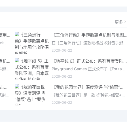
更多
《三角洲行动》手游：哈夫币分级使用策略，玩转不同地图的风险与回报
《三角洲行动》手游撤离点机制与地图全攻略深度解
在《三角洲行动》（Delta Force: Hawk Ops）“烽火地带”模式中，地图被划分为“普通”、“机密”和“绝密”三个
在《三角洲行动》这款硬核战术射击手游中，撤离是每位干员行动的核心目标。无论你在战场中搜刮了多少高价值物
2026-06-22
深度解析《三角洲行动》手游撤离点机制与地图全攻略
《地平线 6》正式公布：系列首度登陆亚洲，日本嘉年华即将启幕
在《三角洲行动》这款硬核战术射击手游中，撤离是每位干员行动的核心目标。无论你在战场中搜刮了多少高价值物
Playground Games 正式公布了《Forza Horizon 6》，这次备受赞誉的地平线嘉年华将首次驶入亚洲，落户日本。玩家
2026-06-22
《马拉松》评测：Bungie的撤离射击硬核之作——痛苦是入场券，回报是顶级的
《我的花园世界》深度测评 当“偷菜”遇上“奢侈品”
《马拉松》是一款严酷的PvPvE撤离式射击游戏，现已登陆PS5、Xbox Series X/S和PC。它继承了Bungie上世纪90年
《我的花园世界》是一款以“种花+经营+社交”为核心的模拟经营类手游。游戏将玩家置于一个古风花园环境中，扮
2026-06-22