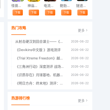
怪兽跳跃
神庙逃亡中文版
电流急急棒
鲍勃的梦境
隧道逃脱
下载
下载
下载
下载
下载
热门攻略
更多
从射击硬汉到回合谋士——《战争机器：战略版》如何演绎另一位猛男的传奇
2026-06-22
《Devikins中文版 》游戏测评
2026-06-22
《Trial Xtreme Freedom》越野摩托车测评总结
2026-06-22
《三角洲行动》深度测评 战场上的野心与裂痕
2026-06-22
《识质存在》月球基地、机器人女孩多年来最佳射击游戏
2026-06-22
《明日方舟：终末地》测评：于荒芜之中，重建文明
2026-06-22
热游排行榜
更多