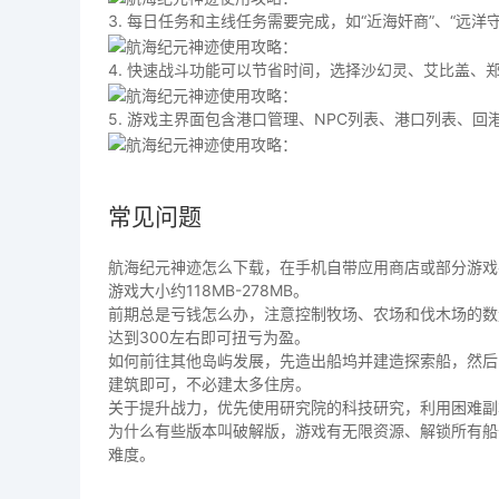
3. 每日任务和主线任务需要完成，如“近海奸商”、“远
4. 快速战斗功能可以节省时间，选择沙幻灵、艾比盖、
5. 游戏主界面包含港口管理、NPC列表、港口列表、
常见问题
航海纪元神迹怎么下载，在手机自带应用商店或部分游戏
游戏大小约118MB-278MB。
前期总是亏钱怎么办，注意控制牧场、农场和伐木场的数
达到300左右即可扭亏为盈。
如何前往其他岛屿发展，先造出船坞并建造探索船，然后
建筑即可，不必建太多住房。
关于提升战力，优先使用研究院的科技研究，利用困难副
为什么有些版本叫破解版，游戏有无限资源、解锁所有船
难度。