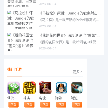
2026-06-04
《马拉松》评测：Bungie的撤离射击硬核之作——痛苦是入场券，回报是顶级的
《马拉松》是一款严酷的PvPvE撤离式射击游戏，现已登陆PS5、Xbox Series X/S和PC。它继承了Bungie上世纪90年
2026-06-04
《我的花园世界》深度测评 当“偷菜”遇上“奢侈品”
《我的花园世界》是一款以“种花+经营+社交”为核心的模拟经营类手游。游戏将玩家置于一个古风花园环境中，扮
2026-06-04
热门手游
更多
怪兽跳跃
神庙逃亡中文版
电流急急棒
鲍勃的梦境
隧道逃脱
下载
下载
下载
下载
下载