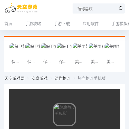
首页
手游攻略
手游下载
应用软件
手游模拟
保卫萝卜4多重箭开局布局
保卫萝卜4 双线炮塔搭配
保卫萝卜4风扇魔法球组合布局
保卫萝卜4前期经济发育
美团最新官方版下载
美团官方安装包下载
美团客户端下载
美团手机版免
天空游戏网
安卓游戏
动作格斗
热血格斗手机版