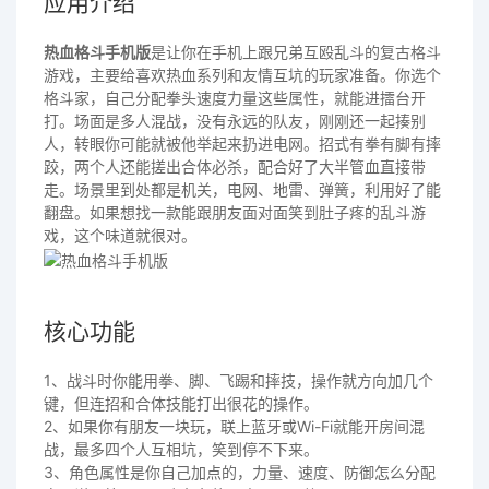
应用介绍
热血格斗手机版
是让你在手机上跟兄弟互殴乱斗的复古格斗
游戏，主要给喜欢热血系列和友情互坑的玩家准备。你选个
格斗家，自己分配拳头速度力量这些属性，就能进擂台开
打。场面是多人混战，没有永远的队友，刚刚还一起揍别
人，转眼你可能就被他举起来扔进电网。招式有拳有脚有摔
跤，两个人还能搓出合体必杀，配合好了大半管血直接带
走。场景里到处都是机关，电网、地雷、弹簧，利用好了能
翻盘。如果想找一款能跟朋友面对面笑到肚子疼的乱斗游
戏，这个味道就很对。
核心功能
1、战斗时你能用拳、脚、飞踢和摔技，操作就方向加几个
键，但连招和合体技能打出很花的操作。
2、如果你有朋友一块玩，联上蓝牙或Wi-Fi就能开房间混
战，最多四个人互相坑，笑到停不下来。
3、角色属性是你自己加点的，力量、速度、防御怎么分配