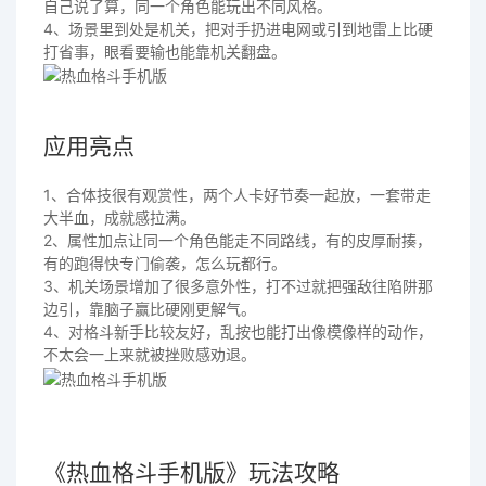
自己说了算，同一个角色能玩出不同风格。
4、场景里到处是机关，把对手扔进电网或引到地雷上比硬
打省事，眼看要输也能靠机关翻盘。
应用亮点
1、合体技很有观赏性，两个人卡好节奏一起放，一套带走
大半血，成就感拉满。
2、属性加点让同一个角色能走不同路线，有的皮厚耐揍，
有的跑得快专门偷袭，怎么玩都行。
3、机关场景增加了很多意外性，打不过就把强敌往陷阱那
边引，靠脑子赢比硬刚更解气。
4、对格斗新手比较友好，乱按也能打出像模像样的动作，
不太会一上来就被挫败感劝退。
《热血格斗手机版》玩法攻略