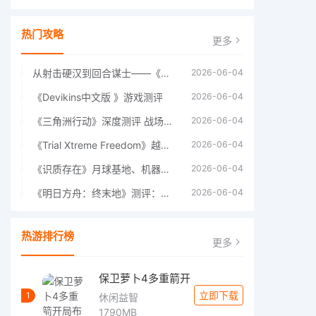
热门攻略
更多
从射击硬汉到回合谋士——《战争机器：战略版》如何演绎另一位猛男的传奇
2026-06-04
《Devikins中文版 》游戏测评
2026-06-04
《三角洲行动》深度测评 战场上的野心与裂痕
2026-06-04
《Trial Xtreme Freedom》越野摩托车测评总结
2026-06-04
《识质存在》月球基地、机器人女孩多年来最佳射击游戏
2026-06-04
《明日方舟：终末地》测评：于荒芜之中，重建文明
2026-06-04
热游排行榜
更多
保卫萝卜4多重箭开
立即下载
1
休闲益智
1790MB