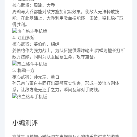
核心武将：周瑜、大乔
周瑜与大乔都能对敌方施加沉默效果，使敌人无法释放技
能。在此基础上，大乔利用吸血技能逐一击破，稳扎稳打取
得胜利。
4. 江山多娇
核心武将：姜伯约、貂蝉
姜伯约作为强力战士，为队伍提供爆炸输出;貂蝉则擅长打断
敌方技能，同时为队友回复生命，攻守兼备。
5. 称霸一方
核心武将：孙元宗、董白
孙元宗与董白共同打出高额真实伤害，形成一波流收割体
系，让敌方毫无还手之力，瞬间瓦解对手防线。
小编测评
它就是那种把小时候围在电视前互殴的快乐搬过来的游戏，