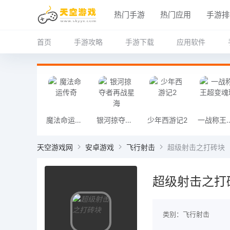
热门手游
热门应用
手游排
首页
手游攻略
手游下载
应用软件
魔法命运传奇
银河掠夺者再战星海
少年西游记2
一战称王
天空游戏网
安卓游戏
飞行射击
超级射击之打砖块
超级射击之打
类别：飞行射击