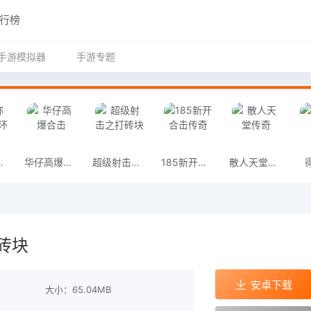
行榜
手游模拟器
手游专题
超变魂环
华仔高爆合击
超级射击之打砖块
185新开合击传奇
散人天堂传奇
砖块
安卓下载
大小：65.04MB