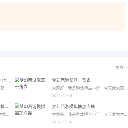
更多
无主之地2橙色武器怎么获得 无主之地3橙色武器排名及获得方法
梦幻西游武器一览表
大家好，关于无主之地2橙色武器怎么获得很多朋友都还不太明白，今天小编就来为大家分享关于无主之地3橙色武器排
大家好，我是游戏博主小梦，今天给大家带来的是梦幻西游武器一览表。作为一款经典的国产MMORPG游戏，梦幻西游拥有
2024-02-16
无主之地2机械术士流派 无主之地2机械术士加点
梦幻西游模拟器加点器
各位老铁们，大家好，今天由我来为大家分享无主之地2机械术士流派，以及无主之地2机械术士加点的相关问题知识，希望
大家好，我是游戏博主小王，今天要为大家介绍的是备受玩家关注的梦幻西游模拟器加点器。作为一款经典的仙侠类游
2024-02-16