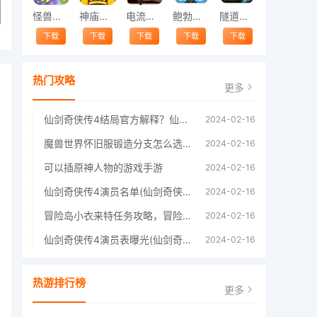
怪兽跳跃
神庙逃亡中文版
电流急急棒
鲍勃的梦境
隧道逃脱
下载
下载
下载
下载
下载
热门攻略
更多
仙剑奇侠传4结局官方解释？仙剑四结局深度解析
2024-02-16
魔兽世界怀旧服锻造分支怎么选择60年代分支选择推荐
2024-02-16
可以插原神人物的游戏手游
2024-02-16
仙剑奇侠传4演员名单(仙剑奇侠传4四大主角)
2024-02-16
冒险岛小衣来特任务攻略，冒险岛阿里安特文化的任务这个很多人还不知道
2024-02-16
仙剑奇侠传4演员表曝光(仙剑奇侠传4人物详细信息)
2024-02-16
热游排行榜
更多