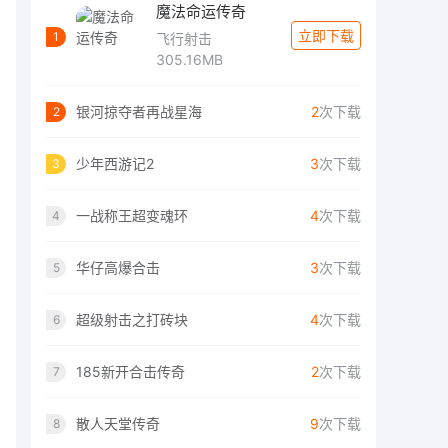
魔法命运传奇
立即下载
1
飞行射击
305.16MB
银河掠夺者再战星海
2
次下载
2
少年西游记2
3
次下载
3
一战称王超变魂环
4
次下载
4
华仔高爆合击
3
次下载
5
超级射击之打砖块
4
次下载
6
185新开合击传奇
2
次下载
7
散人天堂传奇
9
次下载
8