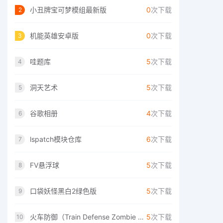
小丑牌宝可梦模组最新版
0
次下载
2
机能英雄安卓版
0
次下载
3
哇题库
5
次下载
4
洞天艺术
5
次下载
5
谷歌相册
4
次下载
6
lspatch模块仓库
6
次下载
7
FV悬浮球
5
次下载
8
口袋妖怪黑白2绿色版
5
次下载
9
火车防御（Train Defense Zombie Game）
5
次下载
10