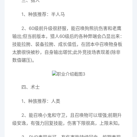
三、猎人
1、种族推荐：半人马
2、60级前升级很舒服，能召唤狗熊抗伤害和老鹰
输出;但当前版本，猎人60级后的各种弊端会凸显出来：
技能拉胯、装备拉胯、成长值低，在团本中召唤物身板
太脆很快被秒，自身输出堪忧;此外竞技场表现差(除非
数值碾压)。
四、术士
1、种族推荐：人类
2、能召唤小鬼和守卫，且召唤物可以增强;前期升
级安逸，有强力回复技能，伤害下限很高，上限未知。