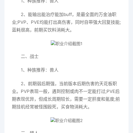
1、种族推荐：兽人
2、能输出能治疗能加buff，是最全面的万金油职
业;PVP、PVE均能打出高伤害，同时自带强大回复技能;
蓝耗很高，前期买饮料消耗大。
二、战士
1、种族推荐：兽人
2、前期弱后期强，当前版本后期伤害的天花板职
业。PVP表现一般，遇到控制或肉不一定能打过;PVE后
期表现优异，但成长周期较长，需要一定肝度和氪度;前
期挂机经常被怪围殴死，买食物消耗大。