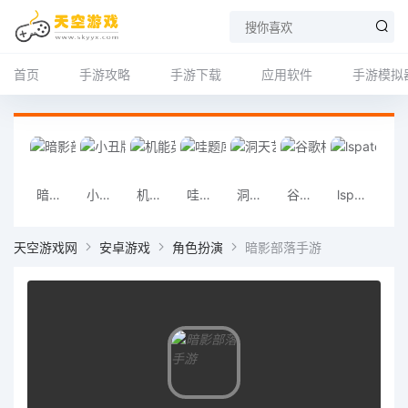
首页
手游攻略
手游下载
应用软件
手游模拟
暗影部落手游
小丑牌宝可梦模组最新版
机能英雄安卓版
哇题库
洞天艺术
谷歌相册
lspatch模块仓库
FV
天空游戏网
安卓游戏
角色扮演
暗影部落手游