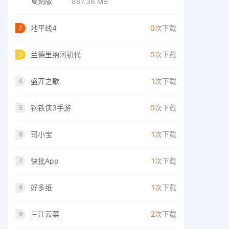
887.36 MB
地平线4
0
次下载
2
兰德里纳河初代
0
次下载
3
盛开之歌
1
次下载
4
钢铁侠3手游
0
次下载
5
司小宝
1
次下载
6
快批App
1
次下载
7
好多纸
1
次下载
8
三江云菜
2
次下载
9