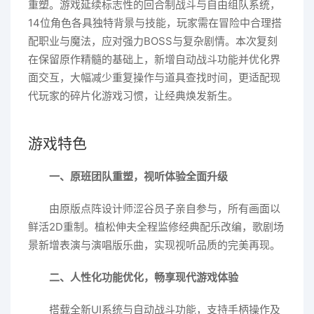
重塑。游戏延续标志性的回合制战斗与自由组队系统，
14位角色各具独特背景与技能，玩家需在冒险中合理搭
配职业与魔法，应对强力BOSS与复杂剧情。本次复刻
在保留原作精髓的基础上，新增自动战斗功能并优化界
面交互，大幅减少重复操作与道具查找时间，更适配现
代玩家的碎片化游戏习惯，让经典焕发新生。
游戏特色
一、原班团队重塑，视听体验全面升级
由原版点阵设计师涩谷员子亲自参与，所有画面以
鲜活2D重制。植松伸夫全程监修经典配乐改编，歌剧场
景新增表演与演唱版乐曲，实现视听品质的完美再现。
二、人性化功能优化，畅享现代游戏体验
搭载全新UI系统与自动战斗功能，支持手柄操作及