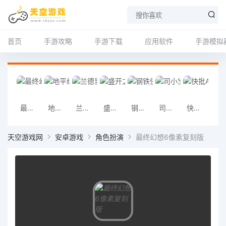
首页
手游攻略
手游下载
应用软件
手游模拟
最终幻想6像素复刻版
地平线4
兰德里纳河初代
盛开之歌
钢铁侠3手游
司小宝
快批App
好多
天空游戏网
安卓游戏
角色扮演
最终幻想6像素复刻版