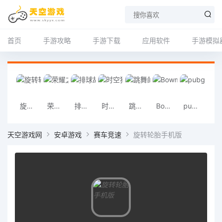
首页
手游攻略
手游下载
应用软件
手游模拟
旋转轮胎手机版
荣耀之争最新版
排球故事安卓版
时空猎人犀游版
跳舞的线最新版
Bowmasters移植版
pubg new state中文版
云运动官方
天空游戏网
安卓游戏
赛车竞速
旋转轮胎手机版