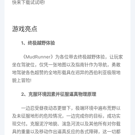
快来下载试试吧!
游戏亮点
1、终极越野体验
《MudRunner》为各位带去终极越野体验，让玩家
坐在驾驶位，仅凭一张地图以及指南针作为导航，勇敢
地驾驶各色超赞的全地形载具在迥异的西伯利亚极限地
貌上冒险!
2、克服环境因素并征服逼真物理原理
一边忍受昼夜动态更替下，极端环境中遍布荒野以
及未征服地形的危险情况，一边完成你的目标，成功实
现交付。克服泥泞地貌、湍急河流以及其他所有对你载
具的重量以及移动作出逼真反应的各式障碍，这一切都