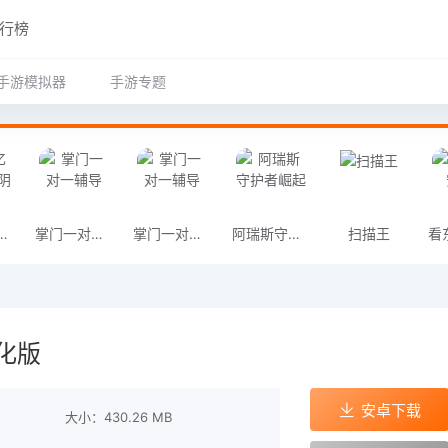
行榜
手游模拟器
手游专题
忆碎片白色阴影
掌门一对一辅导
掌门一对一辅导
阿瑞斯守护者崛起
扫描王
化版
安卓下载
大小：430.26 MB