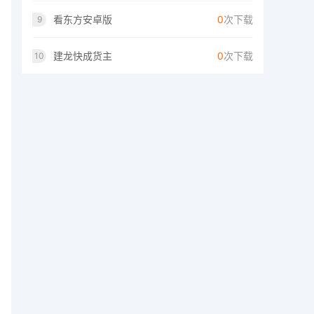
看东方安卓版
0
次下载
9
建龙快成货主
0
次下载
10