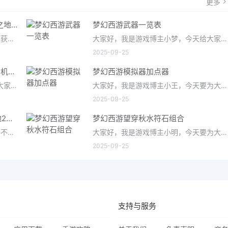
更多
无主之地2橙色武器怎么获得 无主之地3橙色武器排名及获得方法
梦幻西游武器一览表
大家好，关于无主之地2橙色武器怎么获得很多朋友都还不太明白，今天小编就来为大家分享关于无主之地3橙色武器排
大家好，我是游戏博主小梦，今天给大家带来的是梦幻西游武器一览表。作为一款经典的国产MMORPG游戏，梦幻西游拥有
2025-09-25
无主之地2机械术士流派 无主之地2机械术士加点
梦幻西游模拟器加点器
各位老铁们，大家好，今天由我来为大家分享无主之地2机械术士流派，以及无主之地2机械术士加点的相关问题知识，希望
大家好，我是游戏博主小王，今天要为大家介绍的是备受玩家关注的梦幻西游模拟器加点器。作为一款经典的仙侠类游
2025-09-25
无主之地2机械术士加点？无主之地2机械术士加点顺序
梦幻西游望穿秋水符石组合
其实无主之地2机械术士加点的问题并不复杂，但是又很多的朋友都不太了解无主之地2机械术士加点顺序，因此呢，今天
大家好，我是游戏博主小明，今天要为大家介绍的是梦幻西游中备受关注的望穿秋水符石组合。这个组合在游戏中被称
2025-09-25
支持与服务