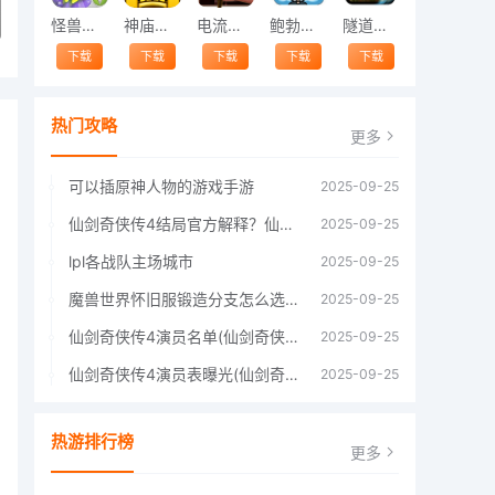
怪兽跳跃
神庙逃亡中文版
电流急急棒
鲍勃的梦境
隧道逃脱
下载
下载
下载
下载
下载
热门攻略
更多
可以插原神人物的游戏手游
2025-09-25
仙剑奇侠传4结局官方解释？仙剑四结局深度解析
2025-09-25
lpl各战队主场城市
2025-09-25
魔兽世界怀旧服锻造分支怎么选择60年代分支选择推荐
2025-09-25
仙剑奇侠传4演员名单(仙剑奇侠传4四大主角)
2025-09-25
仙剑奇侠传4演员表曝光(仙剑奇侠传4人物详细信息)
2025-09-25
热游排行榜
更多