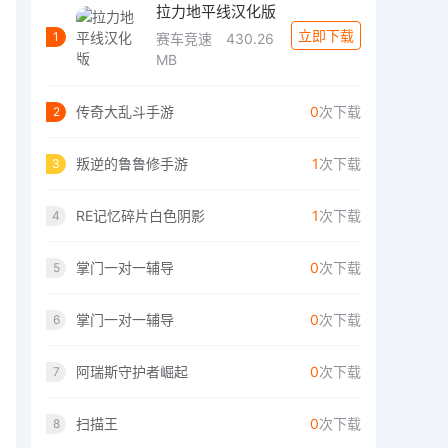
拉力地平线汉化版
立即下载
1
赛车竞速
430.26
MB
传奇大乱斗手游
0
次下载
2
叛逆的鲁鲁修手游
1
次下载
3
RE记忆碎片白色阴影
1
次下载
4
掌门一对一辅导
0
次下载
5
掌门一对一辅导
0
次下载
6
阿瑞斯守护者崛起
0
次下载
7
扫描王
0
次下载
8