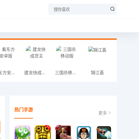
看东方安卓版
建龙快成货主
三国杀移动版
锦江荟
热门手游
更多