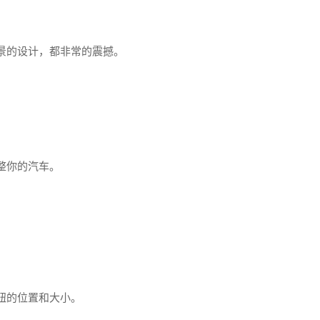
景的设计，都非常的震撼。
整你的汽车。
钮的位置和大小。