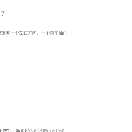
道了
按键就一个左右方向，一个刹车油门
个选项，手机好的可以把画质拉满