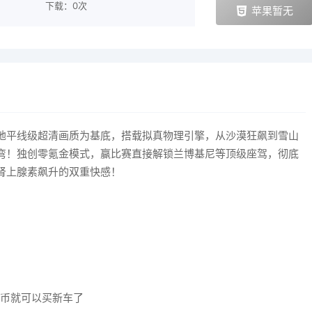
下载：0次
苹果暂无
地平线级超清画质为基底，搭载拟真物理引擎，从沙漠狂飙到雪山
弯！独创零氪金模式，赢比赛直接解锁兰博基尼等顶级座驾，彻底
肾上腺素飙升的双重快感！
了金币就可以买新车了