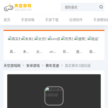
首页
手游攻略
手游下载
应用软件
手游模拟
真实赛车3国际版
未来战台服安卓版
太空行动华为版
uno国际版手机版
世界战争英雄国际服手机版
速降王者官方正版
极品飞车手机版
蛋仔派对小米渠道服
天空游戏网
安卓游戏
赛车竞速
真实赛车3国际版