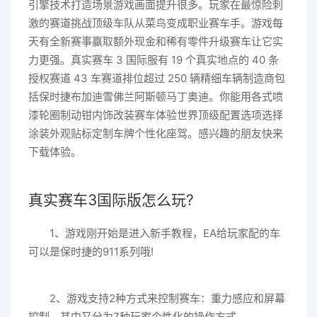
引擎技术打造场景游戏画面提升很多。玩家在最惊险刺
激的赛道挑战顶级车队从菜鸟变成职业赛车手。游戏每
天有全新赛事赢取额外现金和稀有零件升级赛车让它实
力更强。真实赛车 3 国际服有 19 个真实地点的 40 条
授权赛道 43 车赛道排位超过 250 辆精细车辆制造商包
括保时捷布加迪雪佛兰阿斯顿马丁奥迪。你能用各式喷
漆轮圈制动钳内饰改装赛车体验世界顶级配置选项选择
涂装外观贴标定制车牌个性化座驾。感兴趣的朋友快来
下载体验。
真实赛车3国际版怎么玩?
1、游戏刚开始是进入新手教程，EA给玩家配的车
可以是保时捷的911系列哦!
2、游戏支持2种方式来控制赛车：重力感应和屏幕
控制，其中又分为7种玩家个性化的操作方式。