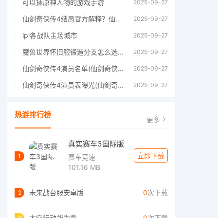
可以插原神人物的游戏手游
2025-09-27
仙剑奇侠传4结局官方解释？仙剑四结局深度解析
2025-09-27
lpl各战队主场城市
2025-09-27
魔兽世界怀旧服锻造分支怎么选择60年代分支选择推荐
2025-09-27
仙剑奇侠传4演员名单(仙剑奇侠传4四大主角)
2025-09-27
仙剑奇侠传4演员表曝光(仙剑奇侠传4人物详细信息)
2025-09-27
热游排行榜
更多
真实赛车3国际版
立即下载
1
赛车竞速
101.16 MB
未来战台服安卓版
0
次下载
2
太空行动华为版
0
次下载
3