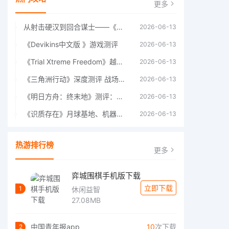
更多
从射击硬汉到回合谋士——《战争机器：战略版》如何演绎另一位猛男的传奇
2026-06-13
《Devikins中文版 》游戏测评
2026-06-13
《Trial Xtreme Freedom》越野摩托车测评总结
2026-06-13
《三角洲行动》深度测评 战场上的野心与裂痕
2026-06-13
《明日方舟：终末地》测评：于荒芜之中，重建文明
2026-06-13
《识质存在》月球基地、机器人女孩多年来最佳射击游戏
2026-06-13
热游排行榜
更多
弈城围棋手机版下载
立即下载
1
休闲益智
27.08MB
中国青年报app
10
次下载
2