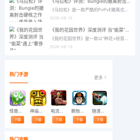
《马拉松》评测：Bungie的撤离射击硬核之作——痛苦是入场券，回报是顶级的
《马拉松》是一款严酷的PvPvE撤离式射击游戏，现已登陆PS5、Xbox Series X/S和PC。它继承了Bungie上世纪90年
2026-06-13
《我的花园世界》深度测评 当“偷菜”遇上“奢侈品”
《我的花园世界》是一款以“种花+经营+社交”为核心的模拟经营类手游。游戏将玩家置于一个古风花园环境中，扮
2026-06-13
热门手游
更多
怪兽跳跃
神庙逃亡中文版
电流急急棒
鲍勃的梦境
隧道逃脱
下载
下载
下载
下载
下载
热门攻略