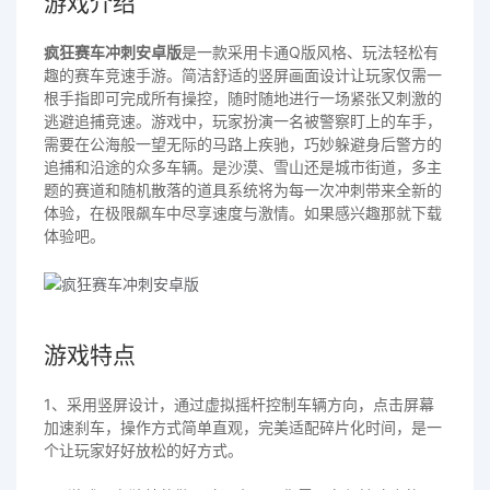
游戏介绍
疯狂赛车冲刺安卓版
是一款采用卡通Q版风格、玩法轻松有
趣的赛车竞速手游。简洁舒适的竖屏画面设计让玩家仅需一
根手指即可完成所有操控，随时随地进行一场紧张又刺激的
逃避追捕竞速。游戏中，玩家扮演一名被警察盯上的车手，
需要在公海般一望无际的马路上疾驰，巧妙躲避身后警方的
追捕和沿途的众多车辆。是沙漠、雪山还是城市街道，多主
题的赛道和随机散落的道具系统将为每一次冲刺带来全新的
体验，在极限飙车中尽享速度与激情。如果感兴趣那就下载
体验吧。
游戏特点
1、采用竖屏设计，通过虚拟摇杆控制车辆方向，点击屏幕
加速刹车，操作方式简单直观，完美适配碎片化时间，是一
个让玩家好好放松的好方式。