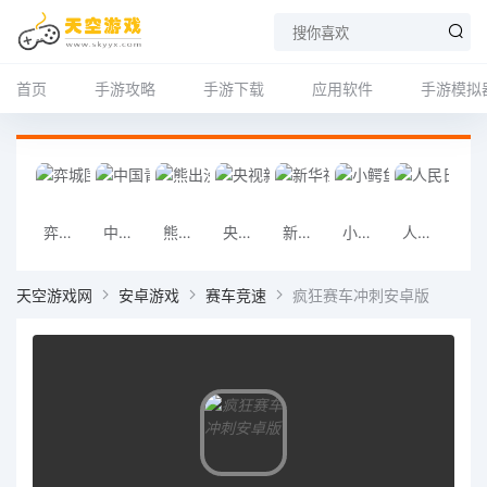
首页
手游攻略
手游下载
应用软件
手游模拟
弈城围棋手机版下载
中国青年报app
熊出没之雪岭熊风手机版下载
央视新闻app
新华社app
小鳄鱼爱洗澡手机版下载
人民日报app
铁甲雄兵手机
天空游戏网
安卓游戏
赛车竞速
疯狂赛车冲刺安卓版