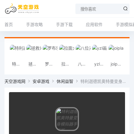
首页
手游攻略
手游下载
应用软件
手游模拟
特利迦德凯奥特曼变身模拟器手机版
拯救米塔火山哥哥最新版
罗布乐思正版
拉面大厨手游
八位元画家
yzl画质助手
joiplay模拟器
飞语会
天空游戏网
安卓游戏
休闲益智
特利迦德凯奥特曼变身模拟器手机版