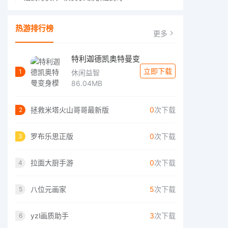
热游排行榜
更多
特利迦德凯奥特曼变
立即下载
1
休闲益智
86.04MB
拯救米塔火山哥哥最新版
0
次下载
2
罗布乐思正版
0
次下载
3
拉面大厨手游
0
次下载
4
八位元画家
5
次下载
5
yzl画质助手
3
次下载
6