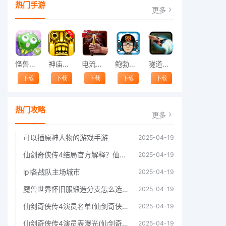
热门手游
更多
怪兽跳跃
神庙逃亡中文版
电流急急棒
鲍勃的梦境
隧道逃脱
下载
下载
下载
下载
下载
热门攻略
更多
可以插原神人物的游戏手游
2025-04-19
仙剑奇侠传4结局官方解释？仙剑四结局深度解析
2025-04-19
lpl各战队主场城市
2025-04-19
魔兽世界怀旧服锻造分支怎么选择60年代分支选择推荐
2025-04-19
仙剑奇侠传4演员名单(仙剑奇侠传4四大主角)
2025-04-19
仙剑奇侠传4演员表曝光(仙剑奇侠传4人物详细信息)
2025-04-19