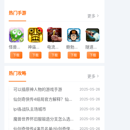
热门手游
更多
怪兽跳跃
神庙逃亡中文版
电流急急棒
鲍勃的梦境
隧道逃脱
下载
下载
下载
下载
下载
热门攻略
更多
可以插原神人物的游戏手游
2025-05-26
仙剑奇侠传4结局官方解释？仙剑四结局深度解析
2025-05-26
lpl各战队主场城市
2025-05-26
魔兽世界怀旧服锻造分支怎么选择60年代分支选择推荐
2025-05-26
仙剑奇侠传4演员名单(仙剑奇侠传4四大主角)
2025-05-26