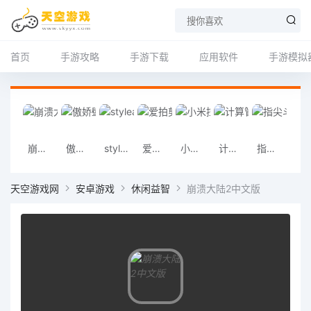
首页
手游攻略
手游下载
应用软件
手游模拟
崩溃大陆2中文版
傲娇壁纸
styleart
爱拍剪辑
小米控制中心
计算管家
指尖斗士手游
布娃娃投掷挑战2
天空游戏网
安卓游戏
休闲益智
崩溃大陆2中文版