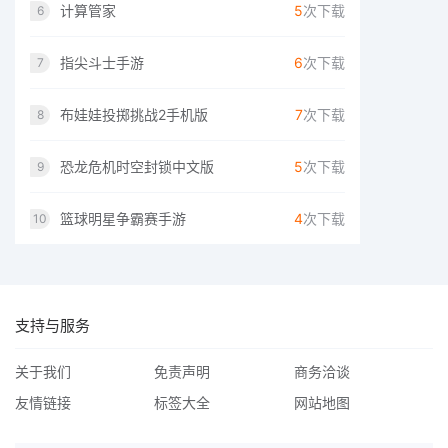
计算管家
5
次下载
6
指尖斗士手游
6
次下载
7
布娃娃投掷挑战2手机版
7
次下载
8
恐龙危机时空封锁中文版
5
次下载
9
篮球明星争霸赛手游
4
次下载
10
支持与服务
关于我们
免责声明
商务洽谈
友情链接
标签大全
网站地图