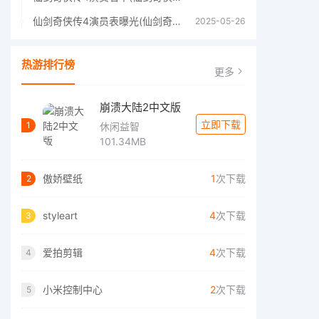
仙剑奇侠传4演员表曝光(仙剑奇侠传4人物详细信息)
2025-05-26
热游排行榜
更多
崩溃大陆2中文版
立即下载
1
休闲益智
101.34MB
傲娇壁纸
1
次下载
2
styleart
4
次下载
3
爱拍剪辑
4
次下载
4
小米控制中心
2
次下载
5