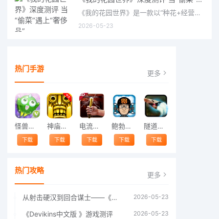
《我的花园世界》是一款以“种花+经营+社交”为核心的模拟经营类手游。游戏将玩家置于一个古风花园环境中，扮
2026-05-23
热门手游
更多
怪兽跳跃
神庙逃亡中文版
电流急急棒
鲍勃的梦境
隧道逃脱
下载
下载
下载
下载
下载
热门攻略
更多
从射击硬汉到回合谋士——《战争机器：战略版》如何演绎另一位猛男的传奇
2026-05-23
《Devikins中文版 》游戏测评
2026-05-23