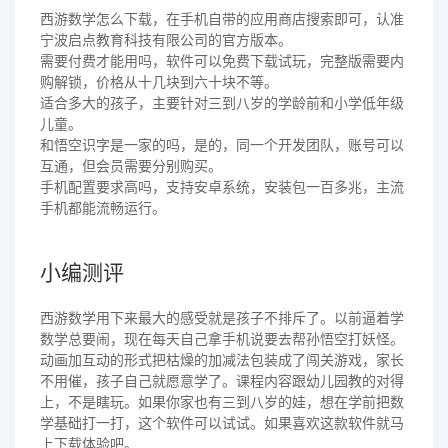
西游数学怎么下载，在手机自带的应用商店搜索即可，认准
宁波启点教育科技有限公司的官方版本。
需要付费才能用吗，软件可以免费下载试玩，完整版需要内
购解锁，价格从十几块到六十块不等。
适合多大的孩子，主要针对三到八岁的学龄前和小学低年级
儿童。
和悟空识字是一家的吗，是的，同一个开发团队，账号可以
互通，但会员需要分别购买。
手机配置要求高吗，支持安卓系统，安装包一百多兆，主流
手机都能流畅运行。
小编测评
西游数学用下来最大的感受就是孩子不排斥了。以前逼着学
数学总要闹，现在每天自己拿手机说要去帮孙悟空打妖怪。
动画加互动的形式把枯燥的加减法包装成了闯关游戏，家长
不用催，孩子自己就愿意学了。课程内容跟幼儿园教的对得
上，不是瞎玩。如果你家也有三到八岁的娃，想在学前把数
学基础打一打，这个软件可以试试。如果喜欢这款软件就马
上下载体验吧。