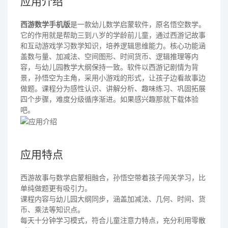
应用介绍
西游数学手机版
是一款幼儿数学启蒙软件，原名悟空数学。
它的作用就是帮助三到八岁的学龄前儿童，通过西游记故事
和互动游戏学习数学知识，培养逻辑思维能力。核心功能涵
盖数与量、加减法、空间图形、时间货币、逻辑推理等内
容，与幼儿园教学大纲保持一致。软件以西游记剧情为背
景，孙悟空为主角，采用小游戏的形式，让孩子边看故事边
做题。课程分为感性认识、讲解分析、趣味练习、巩固拓展
四个步骤，难度分级循序渐进。如果感兴趣那就下载体验
吧。
应用特点
西游故事与数学启蒙相融合，孙悟空带着孩子闯关学习，比
单纯做题更有吸引力。
课程内容与幼儿园大纲同步，涵盖加减法、几何、时间、货
币、乘法等知识点。
每天十分钟学习模式，符合儿童注意力特点，充分利用零散