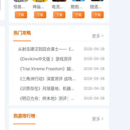
怪兽跳跃
神庙逃亡中文版
电流急急棒
鲍勃的梦境
隧道逃脱
下载
下载
下载
下载
下载
热门攻略
更多
从射击硬汉到回合谋士——《战争机器：战略版》如何演绎另一位猛男的传奇
2026-06-28
《Devikins中文版 》游戏测评
2026-06-28
《Trial Xtreme Freedom》越野摩托车测评总结
2026-06-28
《三角洲行动》深度测评 战场上的野心与裂痕
2026-06-28
《识质存在》月球基地、机器人女孩多年来最佳射击游戏
2026-06-28
《明日方舟：终末地》测评：于荒芜之中，重建文明
2026-06-28
热游排行榜
更多