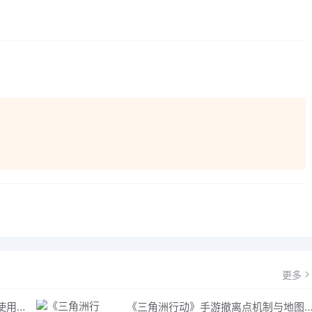
更多
《三角洲行动》手游：哈夫币分级使用策略，玩转不同地图的风险与回报
《三角洲行动》手游撤离点机制与地图全攻略深度解