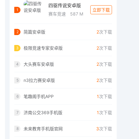
四驱传说安卓版
立即下载
1
赛车竞速
587 M
简篇安卓版
2
次下载
2
极限竞速专家安卓版
2
次下载
3
大头赛车安卓版
2
次下载
4
n3拉力赛安卓版
2
次下载
5
笔趣阁手机APP
1
次下载
6
济南公交369手机版
1
次下载
7
未来教育手机版官网
3
次下载
8