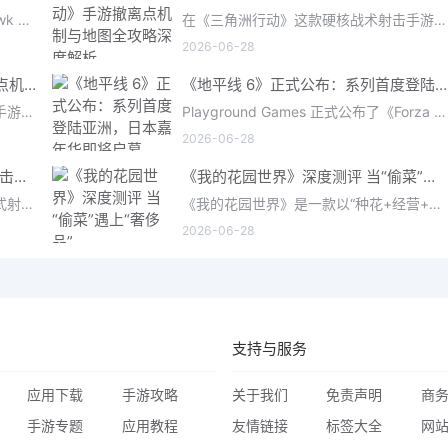
在《三角洲行动》（Delta Force: Hawk Ops）“烽火地带”模式中，地图被划分为“普通”、“机密”和“绝密”三个
在《三角洲行动》这款硬核战术射击手游中，撤离是每位干员行动的核心目标。无论你在战场中搜刮了多少高价值物
2026-06-28
深度解析《三角洲行动》手游撤离点机制与地图全攻略
《地平线 6》正式公布：系列首度登陆亚洲，日本嘉年华即将启幕
在《三角洲行动》这款硬核战术射击手游中，撤离是每位干员行动的核心目标。无论你在战场中搜刮了多少高价值物
Playground Games 正式公布了《Forza Horizon 6》，这次备受赞誉的地平线嘉年华将首次驶入亚洲，落户日本。玩家
2026-06-28
《马拉松》评测：Bungie的撤离射击硬核之作——痛苦是入场券，回报是顶级的
《我的花园世界》深度测评 当“偷菜”遇上“奢侈品”
《马拉松》是一款严酷的PvPvE撤离式射击游戏，现已登陆PS5、Xbox Series X/S和PC。它继承了Bungie上世纪90年
《我的花园世界》是一款以“种花+经营+社交”为核心的模拟经营类手游。游戏将玩家置于一个古风花园环境中，扮
2026-06-28
支持与服务
应用下载
手游攻略
关于我们
免责声明
商
手游专题
应用教程
友情链接
标签大全
网