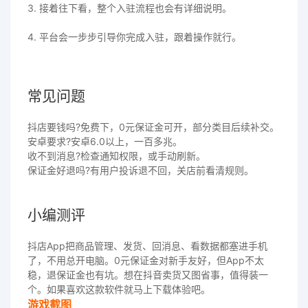
3. 接着往下看，整个入驻流程也会有详细说明。
4. 平台会一步步引导你完成入驻，跟着操作就行。
常见问题
抖店要钱吗?免费下，0元保证金可开，部分类目后续补交。
安卓要求?安卓6.0以上，一百多兆。
收不到消息?检查通知权限，或手动刷新。
保证金好退吗?有用户投诉退不回，关店前看清规则。
小编测评
抖店App把商品管理、发货、回消息、看数据都塞进手机
了，不用总开电脑。0元保证金对新手友好，但App不太
稳，退保证金也有坑。想在抖音卖货又图省事，值得装一
个。如果喜欢这款软件就马上下载体验吧。
游戏截图