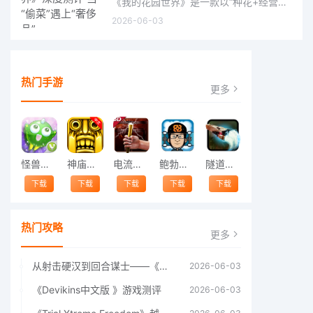
《我的花园世界》是一款以“种花+经营+社交”为核心的模拟经营类手游。游戏将玩家置于一个古风花园环境中，扮
2026-06-03
热门手游
更多
怪兽跳跃
神庙逃亡中文版
电流急急棒
鲍勃的梦境
隧道逃脱
下载
下载
下载
下载
下载
热门攻略
更多
从射击硬汉到回合谋士——《战争机器：战略版》如何演绎另一位猛男的传奇
2026-06-03
《Devikins中文版 》游戏测评
2026-06-03