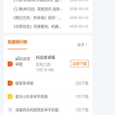
《Trial Xtreme Freedom》越野摩托车测评总结
2026-06-03
《三角洲行动》深度测评 战场上的野心与裂痕
2026-06-03
《明日方舟：终末地》测评：于荒芜之中，重建文明
2026-06-03
《识质存在》月球基地、机器人女孩多年来最佳射击游戏
2026-06-03
热游排行榜
更多
抖店安卓版
立即下载
1
实用工具
138.18 MB
链家安卓版
2
次下载
2
星光小队安卓手机版
1
次下载
3
凌晨四点的医院安卓手机版
1
次下载
4