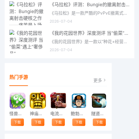
《马拉松》评测：Bungie的撤离射击硬核之作——痛苦是入场券，回报是顶级的
《马拉松》是一款严酷的PvPvE撤离式射击游戏，现已登陆PS5、Xbox Series X/S和PC。它继承了Bungie上世纪90年
2026-07-04
《我的花园世界》深度测评 当“偷菜”遇上“奢侈品”
《我的花园世界》是一款以“种花+经营+社交”为核心的模拟经营类手游。游戏将玩家置于一个古风花园环境中，扮
2026-07-04
热门手游
更多
怪兽跳跃
神庙逃亡中文版
电流急急棒
鲍勃的梦境
隧道逃脱
下载
下载
下载
下载
下载