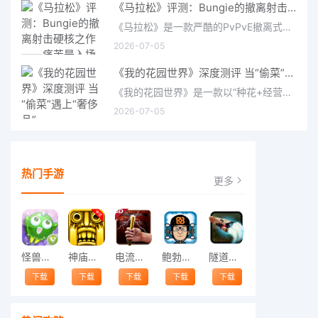
《马拉松》评测：Bungie的撤离射击硬核之作——痛苦是入场券，回报是顶级的
《马拉松》是一款严酷的PvPvE撤离式射击游戏，现已登陆PS5、Xbox Series X/S和PC。它继承了Bungie上世纪90年
2026-07-05
《我的花园世界》深度测评 当“偷菜”遇上“奢侈品”
《我的花园世界》是一款以“种花+经营+社交”为核心的模拟经营类手游。游戏将玩家置于一个古风花园环境中，扮
2026-07-05
热门手游
更多
怪兽跳跃
神庙逃亡中文版
电流急急棒
鲍勃的梦境
隧道逃脱
下载
下载
下载
下载
下载