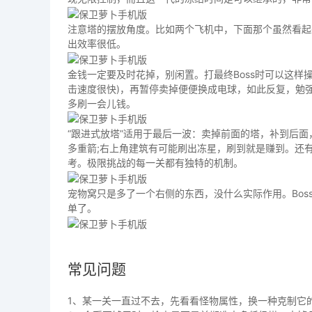
注意塔的摆放角度。比如两个飞机中，下面那个虽然看起
出效率很低。
金钱一定要及时花掉，别闲置。打最终Boss时可以这样
击速度很快)，再暂停卖掉便便换成电球，如此反复，勉强
多刷一会儿钱。
“跟进式放塔”适用于最后一波：卖掉前面的塔，补到后面
多重箭;右上角建筑有可能刷出冻星，刷到就是赚到。还
考。极限挑战的每一关都有独特的机制。
宠物窝只是多了一个右侧的东西，没什么实际作用。Bo
单了。
常见问题
1、某一关一直过不去，先看看怪物属性，换一种克制它