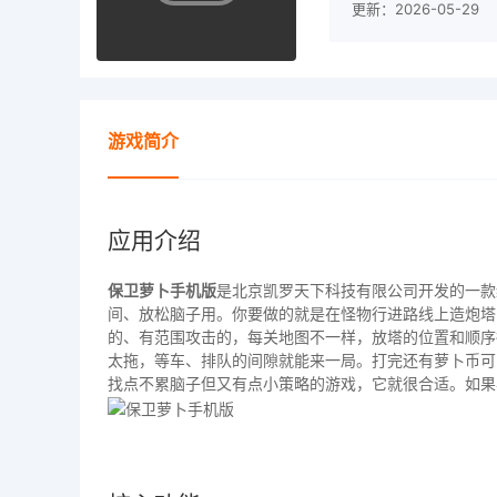
更新：2026-05-29
游戏简介
应用介绍
保卫萝卜手机版
是北京凯罗天下科技有限公司开发的一款
间、放松脑子用。你要做的就是在怪物行进路线上造炮塔
的、有范围攻击的，每关地图不一样，放塔的位置和顺序
太拖，等车、排队的间隙就能来一局。打完还有萝卜币可
找点不累脑子但又有点小策略的游戏，它就很合适。如果