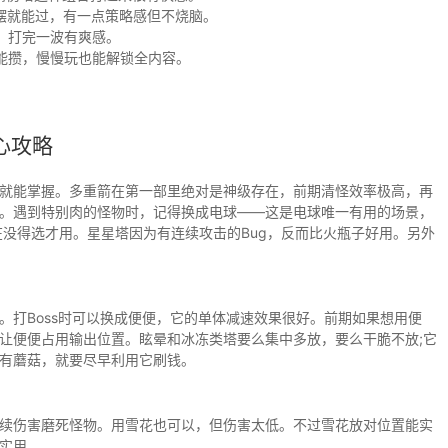
摆就能过，有一点策略感但不烧脑。
，打完一波有爽感。
能攒，慢慢玩也能解锁全内容。
心攻略
就能掌握。多重箭在第一部里绝对是神级存在，前期清怪效率极高，再
。遇到特别肉的怪物时，记得换成电球——这是电球唯一有用的场景，
在没得选才用。星星塔因为有连续攻击的Bug，反而比火瓶子好用。另外
。打Boss时可以换成便便，它的单体减速效果很好。前期如果想用便
让便便占用输出位置。眩晕和冰冻类塔要么集中多放，要么干脆不放;它
有蘑菇，就要尽早利用它刷钱。
续伤害磨死怪物。用雪花也可以，但伤害太低。不过雪花放对位置能实
实用。