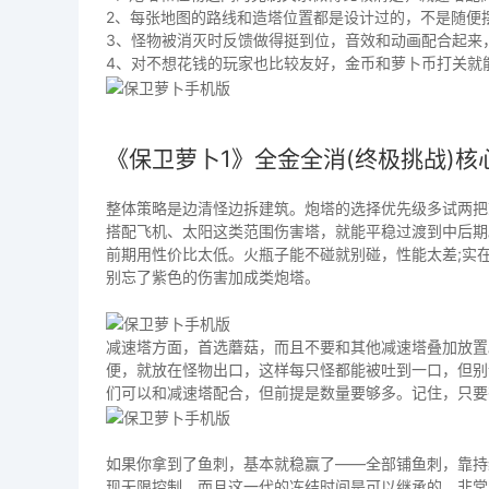
2、每张地图的路线和造塔位置都是设计过的，不是随便
3、怪物被消灭时反馈做得挺到位，音效和动画配合起来
4、对不想花钱的玩家也比较友好，金币和萝卜币打关就
《保卫萝卜1》全金全消(终极挑战)核
整体策略是边清怪边拆建筑。炮塔的选择优先级多试两把
搭配飞机、太阳这类范围伤害塔，就能平稳过渡到中后期
前期用性价比太低。火瓶子能不碰就别碰，性能太差;实
别忘了紫色的伤害加成类炮塔。
减速塔方面，首选蘑菇，而且不要和其他减速塔叠加放置
便，就放在怪物出口，这样每只怪都能被吐到一口，但别
们可以和减速塔配合，但前提是数量要够多。记住，只要
如果你拿到了鱼刺，基本就稳赢了——全部铺鱼刺，靠持
现无限控制，而且这一代的冻结时间是可以继承的，非常