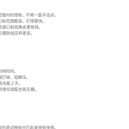
范围内的怪物，不用一直手动点。
力和范围都涨，打得更快。
卡路口和拐角会更有效。
后期防线花样更多。
空闲时间。
被打掉，挺解压。
孩也能上手。
同塔位搭配也有乐趣。
高伤塔这种组合打起来很有快感。