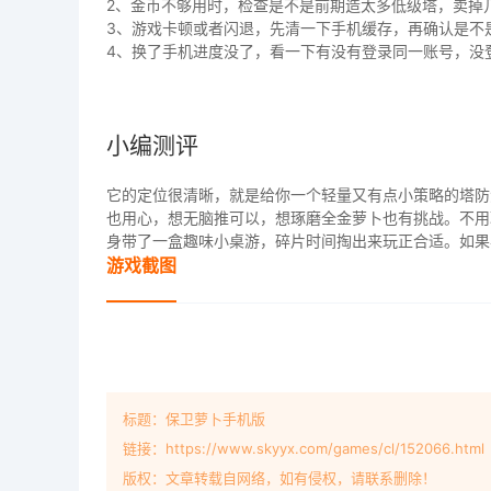
2、金币不够用时，检查是不是前期造太多低级塔，卖掉
3、游戏卡顿或者闪退，先清一下手机缓存，再确认是不
4、换了手机进度没了，看一下有没有登录同一账号，没
小编测评
它的定位很清晰，就是给你一个轻量又有点小策略的塔防
也用心，想无脑推可以，想琢磨全金萝卜也有挑战。不用
身带了一盒趣味小桌游，碎片时间掏出来玩正合适。如果
游戏截图
标题：保卫萝卜手机版
链接：https://www.skyyx.com/games/cl/152066.html
版权：文章转载自网络，如有侵权，请联系删除！