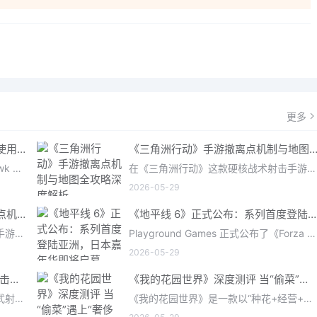
更多
《三角洲行动》手游：哈夫币分级使用策略，玩转不同地图的风险与回报
《三角洲行动》手游撤离点机制与地图全攻略深度解
在《三角洲行动》（Delta Force: Hawk Ops）“烽火地带”模式中，地图被划分为“普通”、“机密”和“绝密”三个
在《三角洲行动》这款硬核战术射击手游中，撤离是每位干员行动的核心目标。无论你在战场中搜刮了多少高价值物
2026-05-29
深度解析《三角洲行动》手游撤离点机制与地图全攻略
《地平线 6》正式公布：系列首度登陆亚洲，日本嘉年华即将启幕
在《三角洲行动》这款硬核战术射击手游中，撤离是每位干员行动的核心目标。无论你在战场中搜刮了多少高价值物
Playground Games 正式公布了《Forza Horizon 6》，这次备受赞誉的地平线嘉年华将首次驶入亚洲，落户日本。玩家
2026-05-29
《马拉松》评测：Bungie的撤离射击硬核之作——痛苦是入场券，回报是顶级的
《我的花园世界》深度测评 当“偷菜”遇上“奢侈品”
《马拉松》是一款严酷的PvPvE撤离式射击游戏，现已登陆PS5、Xbox Series X/S和PC。它继承了Bungie上世纪90年
《我的花园世界》是一款以“种花+经营+社交”为核心的模拟经营类手游。游戏将玩家置于一个古风花园环境中，扮