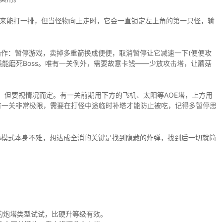
来能打一排，但当怪物向上走时，它会一直锁定左上角的第一只怪，输
操作：暂停游戏，卖掉多重箭换成便便，取消暂停让它减速一下(便便攻
能磨死Boss。唯有一关例外，需要故意卡钱——少放攻击塔，让蘑菇
，但要视情况而定。有一关前期用下方的飞机、太阳等AOE塔，上方用
有一关非常极限，需要在打怪中途临时补塔才能防止被吃，记得多暂停思
ss模式本身不难，想达成全消的关键是找到隐藏的炸弹，找到后一切就简
的炮塔类型试试，比硬升等级有效。