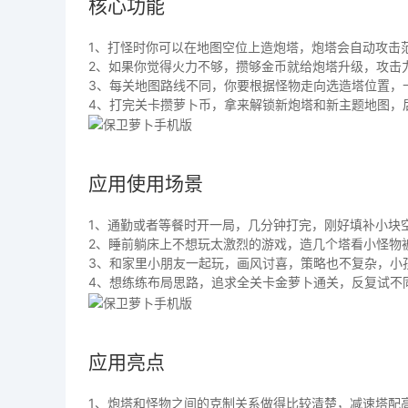
核心功能
1、打怪时你可以在地图空位上造炮塔，炮塔会自动攻击
2、如果你觉得火力不够，攒够金币就给炮塔升级，攻击
3、每关地图路线不同，你要根据怪物走向选造塔位置，
4、打完关卡攒萝卜币，拿来解锁新炮塔和新主题地图，
应用使用场景
1、通勤或者等餐时开一局，几分钟打完，刚好填补小块
2、睡前躺床上不想玩太激烈的游戏，造几个塔看小怪物
3、和家里小朋友一起玩，画风讨喜，策略也不复杂，小
4、想练练布局思路，追求全关卡金萝卜通关，反复试不
应用亮点
1、炮塔和怪物之间的克制关系做得比较清楚，减速塔配