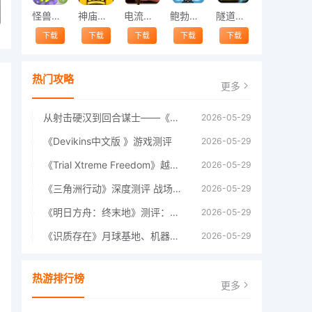
怪兽跳跃
神庙逃亡中文版
电流急急棒
鲍勃的梦境
隧道逃脱
下载
下载
下载
下载
下载
热门攻略
更多
从射击硬汉到回合谋士——《战争机器：战略版》如何演绎另一位猛男的传奇
2026-05-29
《Devikins中文版 》游戏测评
2026-05-29
《Trial Xtreme Freedom》越野摩托车测评总结
2026-05-29
《三角洲行动》深度测评 战场上的野心与裂痕
2026-05-29
《明日方舟：终末地》测评：于荒芜之中，重建文明
2026-05-29
《识质存在》月球基地、机器人女孩多年来最佳射击游戏
2026-05-29
热游排行榜
更多