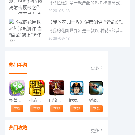
《马拉松》是一款严酷的PvPvE撤离式射击游戏，现已登陆PS5、Xbox Series X/S和PC。它继承了Bungie上世纪90年
2026-06-18
《我的花园世界》深度测评 当“偷菜”遇上“奢侈品”
《我的花园世界》是一款以“种花+经营+社交”为核心的模拟经营类手游。游戏将玩家置于一个古风花园环境中，扮
2026-06-18
热门手游
更多
怪兽跳跃
神庙逃亡中文版
电流急急棒
鲍勃的梦境
隧道逃脱
下载
下载
下载
下载
下载
热门攻略
更多