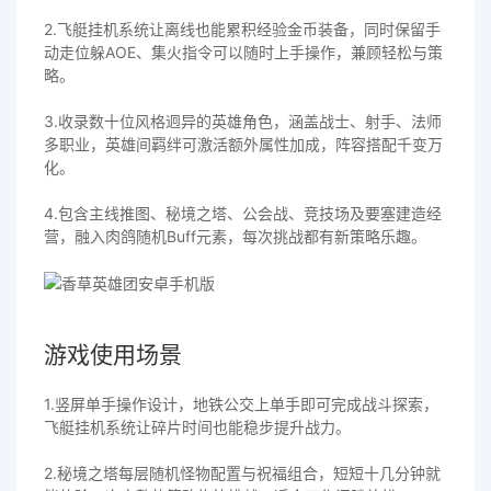
2.飞艇挂机系统让离线也能累积经验金币装备，同时保留手
动走位躲AOE、集火指令可以随时上手操作，兼顾轻松与策
略。
3.收录数十位风格迥异的英雄角色，涵盖战士、射手、法师
多职业，英雄间羁绊可激活额外属性加成，阵容搭配千变万
化。
4.包含主线推图、秘境之塔、公会战、竞技场及要塞建造经
营，融入肉鸽随机Buff元素，每次挑战都有新策略乐趣。
游戏使用场景
1.竖屏单手操作设计，地铁公交上单手即可完成战斗探索，
飞艇挂机系统让碎片时间也能稳步提升战力。
2.秘境之塔每层随机怪物配置与祝福组合，短短十几分钟就