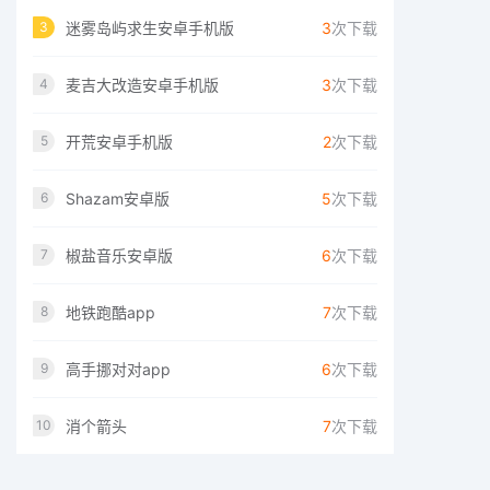
迷雾岛屿求生安卓手机版
3
次下载
3
麦吉大改造安卓手机版
3
次下载
4
开荒安卓手机版
2
次下载
5
Shazam安卓版
5
次下载
6
椒盐音乐安卓版
6
次下载
7
地铁跑酷app
7
次下载
8
高手挪对对app
6
次下载
9
消个箭头
7
次下载
10