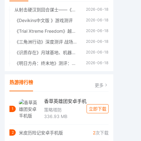
从射击硬汉到回合谋士——《战争机器：战略版》如何演绎另一位猛男的传奇
2026-06-18
《Devikins中文版 》游戏测评
2026-06-18
《Trial Xtreme Freedom》越野摩托车测评总结
2026-06-18
《三角洲行动》深度测评 战场上的野心与裂痕
2026-06-18
《识质存在》月球基地、机器人女孩多年来最佳射击游戏
2026-06-18
《明日方舟：终末地》测评：于荒芜之中，重建文明
2026-06-18
热游排行榜
更多
香草英雄团安卓手机
立即下载
1
策略塔防
336.93 MB
米皮历险记安卓手机版
2
次下载
2