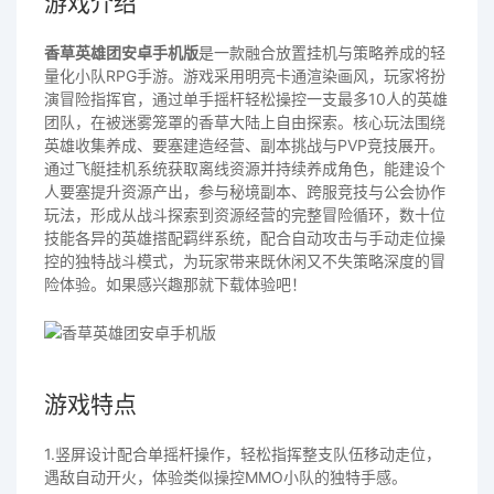
游戏介绍
香草英雄团安卓手机版
是一款融合放置挂机与策略养成的轻
量化小队RPG手游。游戏采用明亮卡通渲染画风，玩家将扮
演冒险指挥官，通过单手摇杆轻松操控一支最多10人的英雄
团队，在被迷雾笼罩的香草大陆上自由探索。核心玩法围绕
英雄收集养成、要塞建造经营、副本挑战与PVP竞技展开。
通过飞艇挂机系统获取离线资源并持续养成角色，能建设个
人要塞提升资源产出，参与秘境副本、跨服竞技与公会协作
玩法，形成从战斗探索到资源经营的完整冒险循环，数十位
技能各异的英雄搭配羁绊系统，配合自动攻击与手动走位操
控的独特战斗模式，为玩家带来既休闲又不失策略深度的冒
险体验。如果感兴趣那就下载体验吧！
游戏特点
1.竖屏设计配合单摇杆操作，轻松指挥整支队伍移动走位，
遇敌自动开火，体验类似操控MMO小队的独特手感。