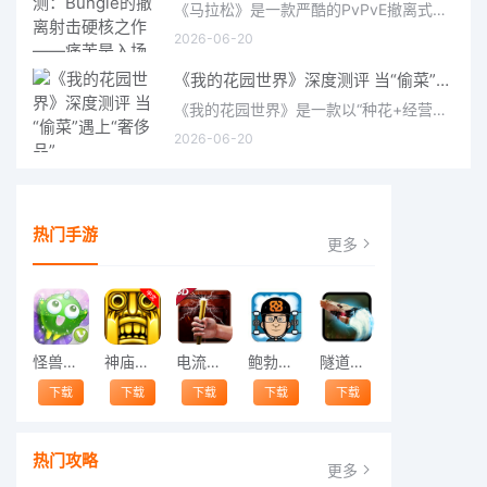
《马拉松》是一款严酷的PvPvE撤离式射击游戏，现已登陆PS5、Xbox Series X/S和PC。它继承了Bungie上世纪90年
2026-06-20
《我的花园世界》深度测评 当“偷菜”遇上“奢侈品”
《我的花园世界》是一款以“种花+经营+社交”为核心的模拟经营类手游。游戏将玩家置于一个古风花园环境中，扮
2026-06-20
热门手游
更多
怪兽跳跃
神庙逃亡中文版
电流急急棒
鲍勃的梦境
隧道逃脱
下载
下载
下载
下载
下载
热门攻略
更多