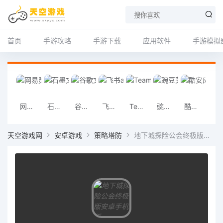
首页
手游攻略
手游下载
应用软件
手游模拟
网易灵犀办公app
石墨文档app
谷歌文档app
飞书app
Teambition
豌豆荚手机助手app
酷安应用市场app
Wo
天空游戏网
安卓游戏
策略塔防
地下城探险公会终极版安卓手机版