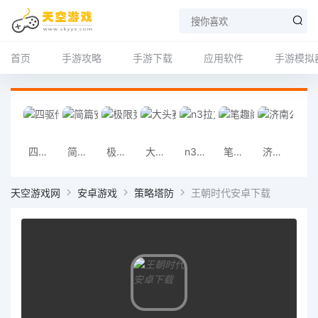
首页
手游攻略
手游下载
应用软件
手游模拟
四驱传说安卓版
简篇安卓版
极限竞速专家安卓版
大头赛车安卓版
n3拉力赛安卓版
笔趣阁手机APP
济南公交369手机版
未来教育手机
天空游戏网
安卓游戏
策略塔防
王朝时代安卓下载