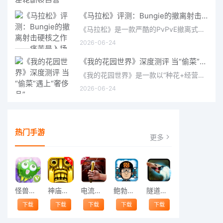
《马拉松》评测：Bungie的撤离射击硬核之作——痛苦是入场券，回报是顶级的
《马拉松》是一款严酷的PvPvE撤离式射击游戏，现已登陆PS5、Xbox Series X/S和PC。它继承了Bungie上世纪90年
2026-06-24
《我的花园世界》深度测评 当“偷菜”遇上“奢侈品”
《我的花园世界》是一款以“种花+经营+社交”为核心的模拟经营类手游。游戏将玩家置于一个古风花园环境中，扮
2026-06-24
热门手游
更多
怪兽跳跃
神庙逃亡中文版
电流急急棒
鲍勃的梦境
隧道逃脱
下载
下载
下载
下载
下载