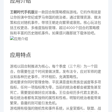
应用介绍
王朝时代手机版
是一款回合制策略模拟游戏。它的作用就是
让你扮演中世纪或罗马帝国的统治者，通过管理资源、做决
策和应对随机事件，带领王朝走向繁荣或衰败。核心玩法包
括王权更迭、多维度指标管理、超过4000个回合的策略模
拟和丰富的历史随机事件。如果感兴趣那就下载体验吧。
应用特点
游戏以回合制推进为核心，每个季度（三个月）为一个回
合，你需要在这个时间里做决策，发布法令，应对军师的建
议和各种历史事件，环环相扣，充满策略性。
游戏要求你同时管理食物、平民满意度和贵族忠诚度等多项
指标，任何一项指标降为零，当前的统治者都会被罢免甚至
死亡，需要提前做好应对准备。王位会经历多代君主更迭，
每位统治者都有其独特的属性和性格，明智的统治者能带来
繁荣，昏庸的则可能引发危机。
游戏拥有极强的随机性和事件系统，从皇室婚礼、联盟、战