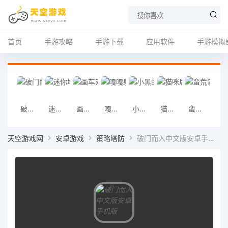
首页
手游攻略
手游下载
应用软件
手游模拟
破门而入中文版安卓手机版
迷你地铁安卓手机版
画车对决(Draw Joust)安卓手机版
嘎嘎射击安卓手机版
小黑的宝藏2安卓手机版
猫咪后院2安卓手机版
蛮荒领主安卓手机版
加查之星最新版安卓
天空游戏网
安卓游戏
策略塔防
破门而入中文版安卓手机版