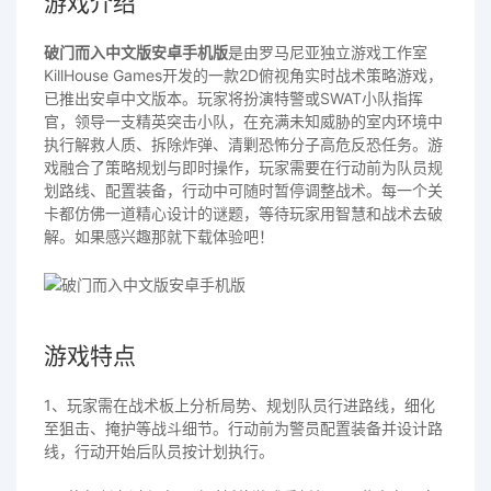
游戏介绍
破门而入中文版安卓手机版
是由罗马尼亚独立游戏工作室
KillHouse Games开发的一款2D俯视角实时战术策略游戏，
已推出安卓中文版本。玩家将扮演特警或SWAT小队指挥
官，领导一支精英突击小队，在充满未知威胁的室内环境中
执行解救人质、拆除炸弹、清剿恐怖分子高危反恐任务。游
戏融合了策略规划与即时操作，玩家需要在行动前为队员规
划路线、配置装备，行动中可随时暂停调整战术。每一个关
卡都仿佛一道精心设计的谜题，等待玩家用智慧和战术去破
解。如果感兴趣那就下载体验吧！
游戏特点
1、玩家需在战术板上分析局势、规划队员行进路线，细化
至狙击、掩护等战斗细节。行动前为警员配置装备并设计路
线，行动开始后队员按计划执行。