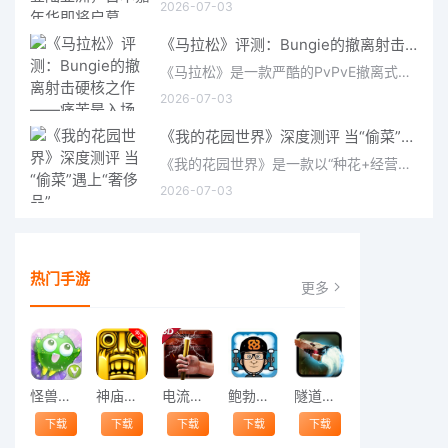
2026-07-03
《马拉松》评测：Bungie的撤离射击硬核之作——痛苦是入场券，回报是顶级的
《马拉松》是一款严酷的PvPvE撤离式射击游戏，现已登陆PS5、Xbox Series X/S和PC。它继承了Bungie上世纪90年
2026-07-03
《我的花园世界》深度测评 当“偷菜”遇上“奢侈品”
《我的花园世界》是一款以“种花+经营+社交”为核心的模拟经营类手游。游戏将玩家置于一个古风花园环境中，扮
2026-07-03
热门手游
更多
怪兽跳跃
神庙逃亡中文版
电流急急棒
鲍勃的梦境
隧道逃脱
下载
下载
下载
下载
下载