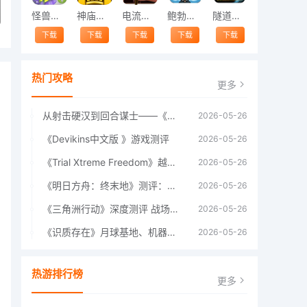
怪兽跳跃
神庙逃亡中文版
电流急急棒
鲍勃的梦境
隧道逃脱
下载
下载
下载
下载
下载
热门攻略
更多
从射击硬汉到回合谋士——《战争机器：战略版》如何演绎另一位猛男的传奇
2026-05-26
《Devikins中文版 》游戏测评
2026-05-26
《Trial Xtreme Freedom》越野摩托车测评总结
2026-05-26
《明日方舟：终末地》测评：于荒芜之中，重建文明
2026-05-26
《三角洲行动》深度测评 战场上的野心与裂痕
2026-05-26
《识质存在》月球基地、机器人女孩多年来最佳射击游戏
2026-05-26
热游排行榜
更多