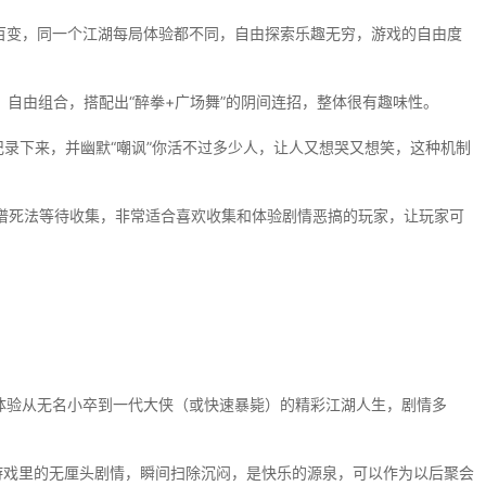
百变，同一个江湖每局体验都不同，自由探索乐趣无穷，游戏的自由度
自由组合，搭配出“醉拳+广场舞”的阴间连招，整体很有趣味性。
记录下来，并幽默“嘲讽”你活不过多少人，让人又想哭又想笑，这种机制
谱死法等待收集，非常适合喜欢收集和体验剧情恶搞的玩家，让玩家可
体验从无名小卒到一代大侠（或快速暴毙）的精彩江湖人生，剧情多
槽游戏里的无厘头剧情，瞬间扫除沉闷，是快乐的源泉，可以作为以后聚会