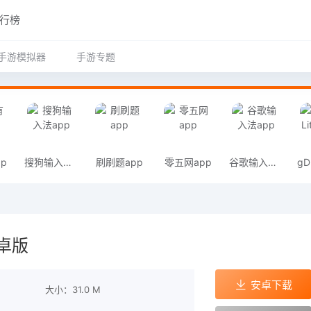
行榜
手游模拟器
手游专题
p
搜狗输入法app
刷刷题app
零五网app
谷歌输入法app
卓版
安卓下载
大小：31.0 M