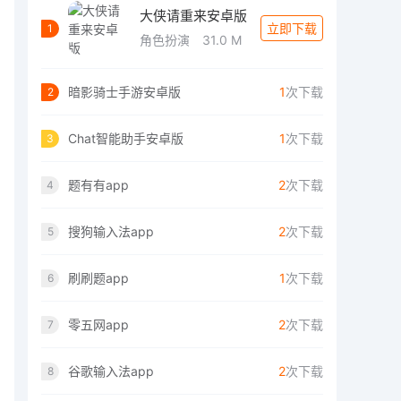
大侠请重来安卓版
立即下载
1
角色扮演
31.0 M
暗影骑士手游安卓版
1
次下载
2
Chat智能助手安卓版
1
次下载
3
题有有app
2
次下载
4
搜狗输入法app
2
次下载
5
刷刷题app
1
次下载
6
零五网app
2
次下载
7
谷歌输入法app
2
次下载
8