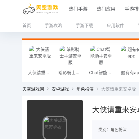
热门手游
热门应用
手游排
首页
手游攻略
手游下载
应用软件
大侠请重来安卓版
暗影骑士手游安卓版
Chat智能助手安卓版
题有有ap
天空游戏网
安卓游戏
角色扮演
大侠请重来安卓版
大侠请重来安
类别：角色扮演