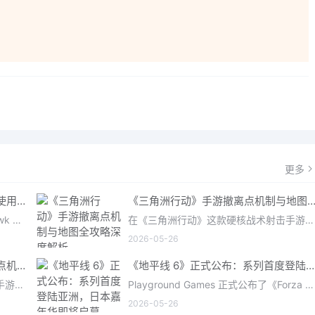
更多
《三角洲行动》手游：哈夫币分级使用策略，玩转不同地图的风险与回报
《三角洲行动》手游撤离点机制与地图全攻略深度解
在《三角洲行动》（Delta Force: Hawk Ops）“烽火地带”模式中，地图被划分为“普通”、“机密”和“绝密”三个
在《三角洲行动》这款硬核战术射击手游中，撤离是每位干员行动的核心目标。无论你在战场中搜刮了多少高价值物
2026-05-26
深度解析《三角洲行动》手游撤离点机制与地图全攻略
《地平线 6》正式公布：系列首度登陆亚洲，日本嘉年华即将启幕
在《三角洲行动》这款硬核战术射击手游中，撤离是每位干员行动的核心目标。无论你在战场中搜刮了多少高价值物
Playground Games 正式公布了《Forza Horizon 6》，这次备受赞誉的地平线嘉年华将首次驶入亚洲，落户日本。玩家
2026-05-26