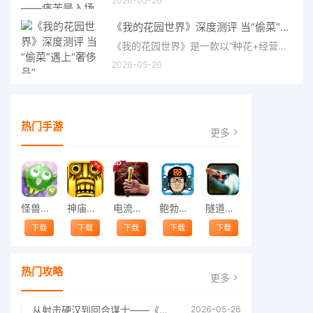
2026-05-26
《我的花园世界》深度测评 当“偷菜”遇上“奢侈品”
《我的花园世界》是一款以“种花+经营+社交”为核心的模拟经营类手游。游戏将玩家置于一个古风花园环境中，扮
2026-05-26
热门手游
更多
怪兽跳跃
神庙逃亡中文版
电流急急棒
鲍勃的梦境
隧道逃脱
下载
下载
下载
下载
下载
热门攻略
更多
从射击硬汉到回合谋士——《战争机器：战略版》如何演绎另一位猛男的传奇
2026-05-26