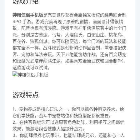
游戏介绍
神雕侠侣手机版
是完美世界获得金庸独家授权的经典回合制
RPG 手游。游戏完美再现了原著的剧情，画面设计得很精
致，配音也很有沉浸感。游戏里有神雕侠侣原著中的七个门
派，分别是古墓派、丐帮、大理段氏、白驼山庄、桃花岛、
百花谷、独孤剑派。你可以随便选，每个门派的玩法和技能
都完全不一样。战斗模式是创新的动作回合制，需要搭配侠
客、宠物和阵法来玩。天下五绝能协助作战，还有百变萌宠
和炫酷光武陪伴闯荡江湖。如果喜欢金庸武侠和回合制PK，
这款游戏可以试试。
游戏特点
1、宠物养成是核心玩法之一，你可以抓各种萌宠养大，给
它们学技能，战斗中宠物站位和技能搭配都很重要。
2、在侠客系统你可以选原著角色助阵，利用相互之间羁绊
效果，能激活组合技能大幅提升战力。
3、你能拜师找老玩家带，也能结拜成兄弟，还能和心上人