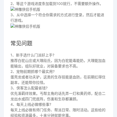
2、等这个游戏进度条加载到100就行，不需要额外操作。
3、从中选择一个符合你需求的方式进行登录，然后才能进
行游戏。
常见问题
1、新手选什么门派好上手?
推荐白驼山庄或大理段氏，因为白驼能毒能奶，大理能加血
能输出，组队好就业，对装备要求也不高。
2、宠物前期抓哪个最实用?
蛋壳龙或者功夫驴，这类的生存技能是血防，在前期扛得住
副本，还能帮你拉怪。
3、侠客怎么配最省钱?
优先凑羁绊效果。丐帮主角的话先弄一灯和黄药师，配合二
龙出水或四门兜底阵，伤害和生存都兼顾。
4、每天上线必做哪些事?
每天上线必做有师门任务、帮派日常、限时活动。这些给的
经验和资源最多，十来分钟就能完事。