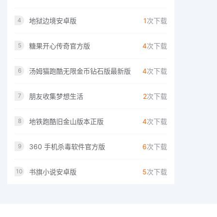
地狱边境安卓版
1
次下载
4
糖果开心传奇官方版
4
次下载
5
汤姆猫跑酷无限金币钻石版最新版
4
次下载
6
朋友收集梦想生活
2
次下载
7
地铁跑酷旧金山版本正版
4
次下载
8
360 手机杀毒软件官方版
6
次下载
9
书旗小说安卓版
5
次下载
10