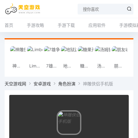
首页
手游攻略
手游下载
应用软件
手游模拟
神雕侠侣手机版
Limbo虚拟机安卓版app
7雄争霸手机版
地狱边境安卓版
糖果开心传奇官方版
汤姆猫跑酷无限金币钻石版最新版
朋友收集梦想生活
地铁跑酷旧金山版
天空游戏网
安卓游戏
角色扮演
神雕侠侣手机版