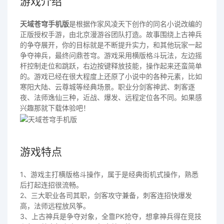
游戏介绍
天域苍穹手机版
是根据作家风凌天下创作的同名小说改编的
正版授权手游，由北京漫游谷团队打造。故事围绕上古神兵
的争夺展开，你的目标就是不断提升实力，和其他玩家一起
争夺神兵，最终问鼎苍穹。游戏采用横版格斗玩法，左边摇
杆控制走位和跳跃，右边按键释放技能，操作起来还蛮简单
的。游戏已经在很大程度上还原了小说中的各种元素，比如
寒阳大陆、云尊城等经典场景。职业分剑客神武、刺客逐
夜、法师逸仙三种，近战、爆发、远程定位各不同。如果感
兴趣那就下载体验吧！
游戏特点
1、游戏主打横版格斗操作，属于是经典街机式操作，熟悉
后打起连招很流畅。
2、三大职业各司其职，剑客攻守兼备，刺客连招快爆发
高，法师远程放风筝。
3、上古神兵是争夺对象，全靠PK抢夺，想拿神兵得在竞技