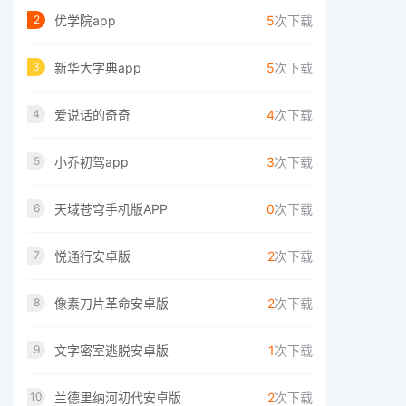
优学院app
5
次下载
2
新华大字典app
5
次下载
3
爱说话的奇奇
4
次下载
4
小乔初驾app
3
次下载
5
天域苍穹手机版APP
0
次下载
6
悦通行安卓版
2
次下载
7
像素刀片革命安卓版
2
次下载
8
文字密室逃脱安卓版
1
次下载
9
兰德里纳河初代安卓版
2
次下载
10