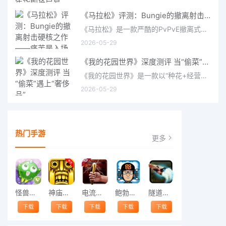
《马拉松》评测：Bungie的撤离射击硬核之作——痛苦是入场券，回报是顶级的
《马拉松》是一款严酷的PvPvE撤离式射击游戏，现已登陆PS5、Xbox Series X/S和PC。它继承了Bungie上世纪90年
2026-05-29
《我的花园世界》深度测评 当“偷菜”遇上“奢侈品”
《我的花园世界》是一款以“种花+经营+社交”为核心的模拟经营类手游。游戏将玩家置于一个古风花园环境中，扮
2026-05-29
热门手游
更多
怪兽跳跃
神庙逃亡中文版
电流急急棒
鲍勃的梦境
隧道逃脱
下载
下载
下载
下载
下载