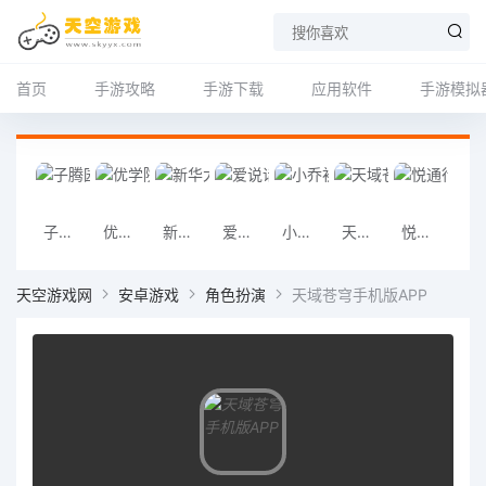
首页
手游攻略
手游下载
应用软件
手游模拟
子腾园app
优学院app
新华大字典app
爱说话的奇奇
小乔初驾app
天域苍穹手机版APP
悦通行安卓版
像素刀片革命
天空游戏网
安卓游戏
角色扮演
天域苍穹手机版APP