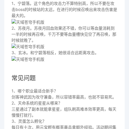
1、宁碧落。这个角色的攻击力不算特别高，所以不要在攻
击boss的时候站的太远，在进行的时候召唤出来攻击伤害是
最大的。
2、苏夜月。苏夜月回血效果还不错，你可以等血量消耗到
一半的时候再召唤，千万不要等血量槽快见空了再召唤，那
时候就晚了。
3、玄冰。和宁碧落相反，她很适合远距离攻击。
常见问题
1、哪个职业最适合新手？
剑客神武因为攻守兼备，所以容错率最高，也就不容易死。
2、天命系统的星星从哪来？
三星通过了副本就能拿星星，组队刷高难本效率更高，每天
慢慢打就行。
3、灵蛋怎么孵化？
每日有十次，用元宝孵有概率暴击拿额外经验。活动期间集