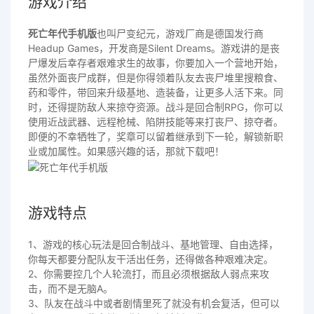
游戏介绍
死亡年代手机版
也叫尸变纪元，游戏厂商是德国发行商
Headup Games，开发商是Silent Dreams。游戏讲的是丧
尸爆发后幸存者艰难求生的故事，你要加入一个营地开始，
虽然外面丧尸成群，但是你得领着队友去丧尸堆里搜粮食、
药和零件，带回来升级基地、造装备，让更多人活下来。同
时，还得提防敌人来掠夺资源。战斗是回合制RPG，你可以
使用近战武器、远程枪械、陷阱技能等来打丧尸、掠夺者。
即便的不幸牺牲了，奖章可以留着继承到下一轮，解锁新职
业或加属性。如果感兴趣的话，那就下载吧！
游戏特点
1、游戏的核心玩法是回合制战斗、基地管理、自由选择，
你每天都要分配队友干活出任务，还得做各种艰难决定。
2、你需要控几个人轮流打，而且必须根据敌人弱点来攻
击，而不是无脑A。
3、队友在战斗中或者剧情里死了就没有机会复活，但可以