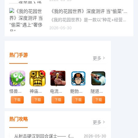
《我的花园世界》深度测评 当“偷菜”遇上“奢侈品”
《我的花园世界》是一款以“种花+经营+社交”为核心的模拟经营类手游。游戏将玩家置于一个古风花园环境中，扮
2026-05-30
热门手游
更多
怪兽跳跃
神庙逃亡中文版
电流急急棒
鲍勃的梦境
隧道逃脱
下载
下载
下载
下载
下载
热门攻略
更多
从射击硬汉到回合谋士——《战争机器：战略版》如何演绎另一位猛男的传奇
2026-05-30