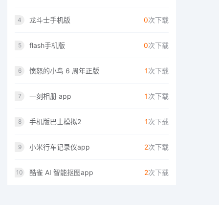
龙斗士手机版
0
次下载
4
flash手机版
0
次下载
5
愤怒的小鸟 6 周年正版
1
次下载
6
一刻相册 app
1
次下载
7
手机版巴士模拟2
1
次下载
8
小米行车记录仪app
2
次下载
9
酷雀 AI 智能抠图app
2
次下载
10