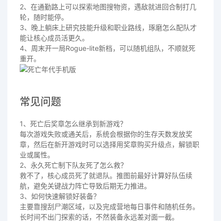
2、在通勤路上可以探索地图搜物资，遇敌就进回合制打几
轮，随时能停。
3、晚上躺床上研究技能升级和职业路线，琢磨怎么配队才
能让核心成员活更久。
4、周末开一局Rogue-lite新档，可以随机组队，不顺就死
重开。
常见问题
1、死亡后奖章怎么继承到新游戏？
每次游戏失败或通关后，系统会根据你的生存天数发放奖
章，然后在新开游戏时可以选择用奖章购买升级点，解锁职
业或属性。
2、永久死亡制下队友死了怎么救？
救不了，核心成员死了就退队。推图前最好计算好队伍续
航，避免关键战力阵亡导致后期无力推进。
3、如何快速解锁好装备？
主要靠搜刮尸潮区域，以及完成营地每日事件和随机任务。
长时间不出门探索的话，不然装备永远差对面一截。