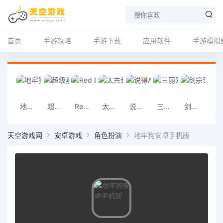
首页
手游攻略
手游下载
应用软件
手游模拟
地牢狗安卓手机版
超级黑暗欺骗安卓手机版
Red Ball4(红球闯关4)安卓手机版
太古封魔录2安卓版
说得AI安卓版
三丽鸥明星的微笑小镇安卓版
剑宗奇缘安卓版
宠物星球安
天空游戏网
安卓游戏
角色扮演
地牢狗安卓手机版