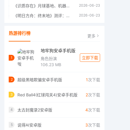
《识质存在》月球基地、机器人女孩多年来最佳射击游戏
2026-06-23
《明日方舟：终末地》测评：于荒芜之中，重建文明
2026-06-23
热游排行榜
更多
地牢狗安卓手机版
立即下载
1
角色扮演
106.23 MB
超级黑暗欺骗安卓手机版
1
次下载
2
Red Ball4(红球闯关4)安卓手机版
2
次下载
3
太古封魔录2安卓版
4
次下载
4
说得AI安卓版
3
次下载
5