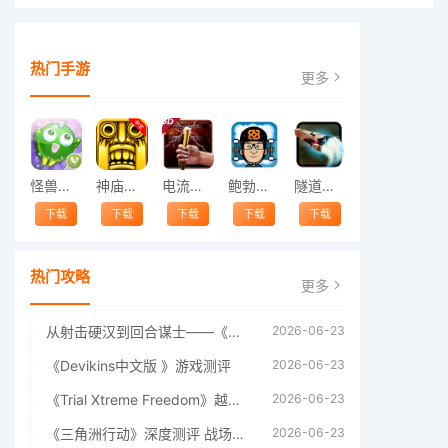
热门手游
更多
怪兽跳跃
神庙逃亡中文版
电流急急棒
鲍勃的梦境
隧道逃脱
下载
下载
下载
下载
下载
热门攻略
更多
从射击硬汉到回合谋士——《战争机器：战略版》如何演绎另一位猛男的传奇
2026-06-23
《Devikins中文版 》游戏测评
2026-06-23
《Trial Xtreme Freedom》越野摩托车测评总结
2026-06-23
《三角洲行动》深度测评 战场上的野心与裂痕
2026-06-23