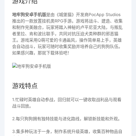
游戏介绍
地牢狗安卓手机版
是由《城堡猫》开发商PocApp Studios
推出的一款放置挂机类RPG手游。游戏将战斗、建造、收集
和制作完美融合，玩家将踏入神秘的卢平尼亚大陆，与叛乱
者里拉、肯和波比联手，共同对抗压迫犬类种群的邪恶猫
王。游戏采用Q萌可爱的卡通画风，操作简单易上手，英雄
会自动战斗，玩家可随时收集奖励并培养自己的狗狗队伍。
如果感兴趣，那就下载体验吧！
游戏特点
1.忙碌时英雄自动参战，回归就可以一键收取战利品与观看
战斗回放。
2.每只狗狗拥有独特技能与进化路线，解锁新技能和外观。
3.集多种玩法于一身，制作系统升级英雄，收集百种物品自