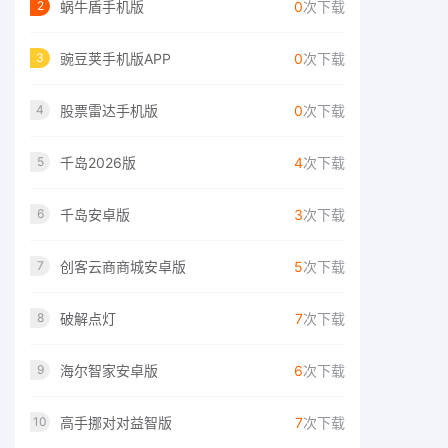
蜗牛盾手机版
0
次下载
2
豌豆荚手机版APP
0
次下载
3
股票雷达手机版
0
次下载
4
千岛2026版
4
次下载
5
千岛安卓版
3
次下载
6
创客云商商城安卓版
5
次下载
7
破解点灯
7
次下载
8
海尔智家安卓版
6
次下载
9
高手挪对对益智版
7
次下载
10