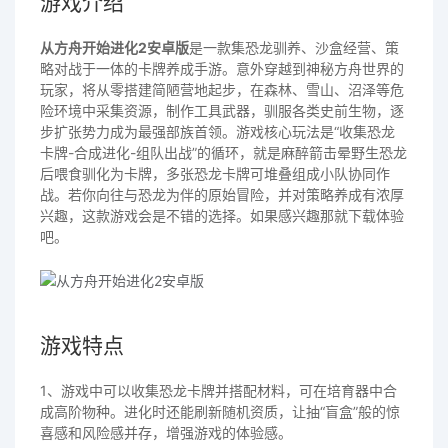
游戏介绍
从方舟开始进化2安卓版
是一款集恐龙驯养、沙盒经营、策
略对战于一体的卡牌养成手游。意外穿越到神秘方舟世界的
玩家，将从零搭建简陋营地起步，在森林、雪山、沼泽等危
险环境中采集资源，制作工具武器，驯服各类史前生物，逐
步扩张势力成为最强部族首领。游戏核心玩法是“收集恐龙
卡牌-合成进化-组队出战”的循环，就是麻醉箭击晕野生恐龙
后喂食驯化为卡牌，多张恐龙卡牌可堆叠组成小队协同作
战。若你向往与恐龙为伴的原始冒险，并对策略养成有浓厚
兴趣，这款游戏会是不错的选择。如果感兴趣那就下载体验
吧。
游戏特点
1、游戏中可以收集恐龙卡牌并搭配材料，可在培育器中合
成高阶物种。进化时还能刷新随机资质，让抽“盲盒”般的惊
喜感和风险感并存，增强游戏的体验感。