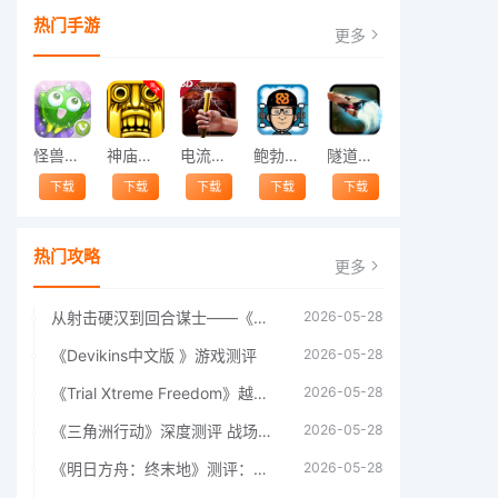
热门手游
更多
怪兽跳跃
神庙逃亡中文版
电流急急棒
鲍勃的梦境
隧道逃脱
下载
下载
下载
下载
下载
热门攻略
更多
从射击硬汉到回合谋士——《战争机器：战略版》如何演绎另一位猛男的传奇
2026-05-28
《Devikins中文版 》游戏测评
2026-05-28
《Trial Xtreme Freedom》越野摩托车测评总结
2026-05-28
《三角洲行动》深度测评 战场上的野心与裂痕
2026-05-28
《明日方舟：终末地》测评：于荒芜之中，重建文明
2026-05-28