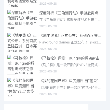
2026-05-28
深度解析《三角洲行动》手游撤离点机制与地图全攻略
在《三角洲行动》这款硬核战术射击手游中，撤离是每位干员行动的核心目标。无论你在战场中搜刮了多少高价值物
2026-05-28
《地平线 6》正式公布：系列首度登陆亚洲，日本嘉年华即将启幕
Playground Games 正式公布了《Forza Horizon 6》，这次备受赞誉的地平线嘉年华将首次驶入亚洲，落户日本。玩家
2026-05-28
《马拉松》评测：Bungie的撤离射击硬核之作——痛苦是入场券，回报是顶级的
《马拉松》是一款严酷的PvPvE撤离式射击游戏，现已登陆PS5、Xbox Series X/S和PC。它继承了Bungie上世纪90年
2026-05-28
《我的花园世界》深度测评 当“偷菜”遇上“奢侈品”
《我的花园世界》是一款以“种花+经营+社交”为核心的模拟经营类手游。游戏将玩家置于一个古风花园环境中，扮
2026-05-28