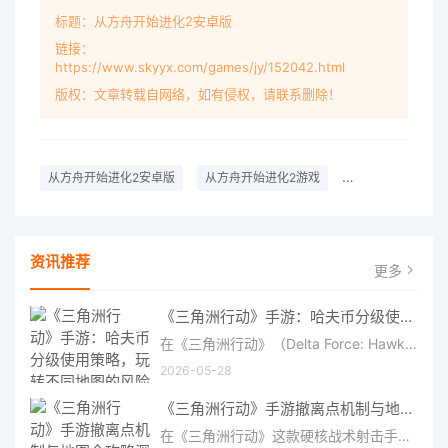
标题：从方舟开始进化2安卓版
链接：
https://www.skyyx.com/games/jy/152042.html
版权：文章转载自网络，如有侵权，请联系删除！
从方舟开始进化2安卓版
从方舟开始进化2游戏
模拟经营游戏
资讯推荐
更多
《三角洲行动》手游：哈夫币分级使用策略，玩转不同地图的风险与回报
在《三角洲行动》（Delta Force: Hawk Ops）“烽火地带”模式中，地图被划分为“普通”、“机密”和“绝密”三个
2026-05-28
《三角洲行动》手游撤离点机制与地图全攻略深度解析
在《三角洲行动》这款硬核战术射击手游中，撤离是每位干员行动的核心目标。无论你在战场中搜刮了多少高价值物