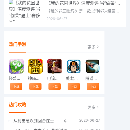
《我的花园世界》深度测评 当“偷菜”遇上“奢侈品”
《我的花园世界》是一款以“种花+经营+社交”为核心的模拟经营类手游。游戏将玩家置于一个古风花园环境中，扮
2026-06-27
热门手游
更多
怪兽跳跃
神庙逃亡中文版
电流急急棒
鲍勃的梦境
隧道逃脱
下载
下载
下载
下载
下载
热门攻略
更多
从射击硬汉到回合谋士——《战争机器：战略版》如何演绎另一位猛男的传奇
2026-06-27