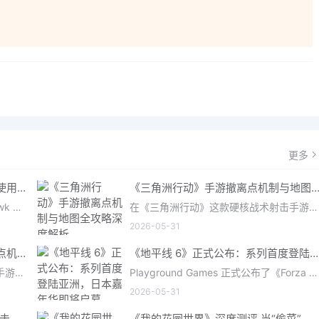
更多
《三角洲行动》手游：哈夫币分级使用策略，玩转不同地图的风险与回报
《三角洲行动》手游撤离点机制与地图全攻略深度解
在《三角洲行动》（Delta Force: Hawk Ops）“烽火地带”模式中，地图被划分为“普通”、“机密”和“绝密”三个
在《三角洲行动》这款硬核战术射击手游中，撤离是每位干员行动的核心目标。无论你在战场中搜刮了多少高价值物
2026-05-31
深度解析《三角洲行动》手游撤离点机制与地图全攻略
《地平线 6》正式公布：系列首度登陆亚洲，日本嘉年华即将启幕
在《三角洲行动》这款硬核战术射击手游中，撤离是每位干员行动的核心目标。无论你在战场中搜刮了多少高价值物
Playground Games 正式公布了《Forza Horizon 6》，这次备受赞誉的地平线嘉年华将首次驶入亚洲，落户日本。玩家
2026-05-31
《马拉松》评测：Bungie的撤离射击硬核之作——痛苦是入场券，回报是顶级的
《我的花园世界》深度测评 当“偷菜”遇上“奢侈品”