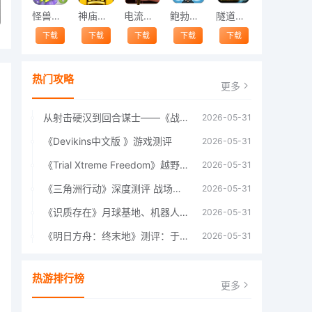
怪兽跳跃
神庙逃亡中文版
电流急急棒
鲍勃的梦境
隧道逃脱
下载
下载
下载
下载
下载
热门攻略
更多
从射击硬汉到回合谋士——《战争机器：战略版》如何演绎另一位猛男的传奇
2026-05-31
《Devikins中文版 》游戏测评
2026-05-31
《Trial Xtreme Freedom》越野摩托车测评总结
2026-05-31
《三角洲行动》深度测评 战场上的野心与裂痕
2026-05-31
《识质存在》月球基地、机器人女孩多年来最佳射击游戏
2026-05-31
《明日方舟：终末地》测评：于荒芜之中，重建文明
2026-05-31
热游排行榜
更多