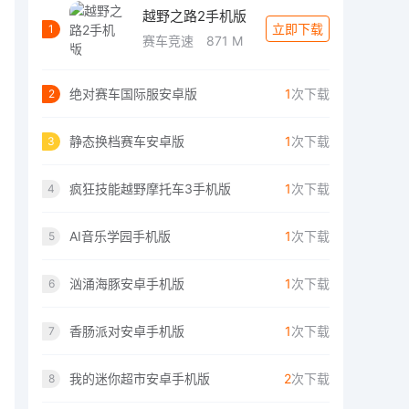
越野之路2手机版
立即下载
1
赛车竞速
871 M
绝对赛车国际服安卓版
1
次下载
2
静态换档赛车安卓版
1
次下载
3
疯狂技能越野摩托车3手机版
1
次下载
4
AI音乐学园手机版
1
次下载
5
汹涌海豚安卓手机版
1
次下载
6
香肠派对安卓手机版
1
次下载
7
我的迷你超市安卓手机版
2
次下载
8