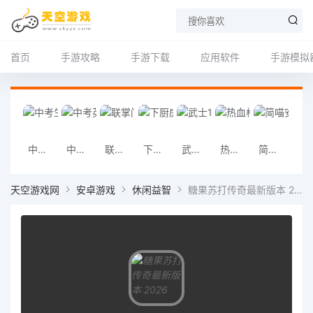
首页
手游攻略
手游下载
应用软件
手游模拟
中考生物通
中考英语通
联掌门户安卓版
下厨房2026版
武士1勇者之路手机版
热血格斗手机版
简喵安卓版
记账城市手
天空游戏网
安卓游戏
休闲益智
糖果苏打传奇最新版本 2026