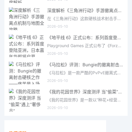
深度解析《三角洲行动》手游撤离点机制与地图全攻略
在《三角洲行动》这款硬核战术射击手游中，撤离是每位干员行动的核心目标。无论你在战场中搜刮了多少高价值物
2026-05-10
《地平线 6》正式公布：系列首度登陆亚洲，日本嘉年华即将启幕
Playground Games 正式公布了《Forza Horizon 6》，这次备受赞誉的地平线嘉年华将首次驶入亚洲，落户日本。玩家
2026-05-10
《马拉松》评测：Bungie的撤离射击硬核之作——痛苦是入场券，回报是顶级的
《马拉松》是一款严酷的PvPvE撤离式射击游戏，现已登陆PS5、Xbox Series X/S和PC。它继承了Bungie上世纪90年
2026-05-10
《我的花园世界》深度测评 当“偷菜”遇上“奢侈品”
《我的花园世界》是一款以“种花+经营+社交”为核心的模拟经营类手游。游戏将玩家置于一个古风花园环境中，扮
2026-05-10