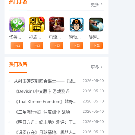
热门手游
更多
怪兽跳跃
神庙逃亡中文版
电流急急棒
鲍勃的梦境
隧道逃脱
下载
下载
下载
下载
下载
热门攻略
更多
从射击硬汉到回合谋士——《战争机器：战略版》如何演绎另一位猛男的传奇
2026-05-10
《Devikins中文版 》游戏测评
2026-05-10
《Trial Xtreme Freedom》越野摩托车测评总结
2026-05-10
《三角洲行动》深度测评 战场上的野心与裂痕
2026-05-10
《明日方舟：终末地》测评：于荒芜之中，重建文明
2026-05-10
《识质存在》月球基地、机器人女孩多年来最佳射击游戏
2026-05-10