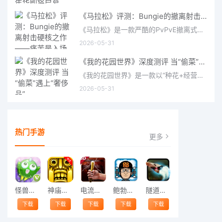
《马拉松》评测：Bungie的撤离射击硬核之作——痛苦是入场券，回报是顶级的
《马拉松》是一款严酷的PvPvE撤离式射击游戏，现已登陆PS5、Xbox Series X/S和PC。它继承了Bungie上世纪90年
2026-05-31
《我的花园世界》深度测评 当“偷菜”遇上“奢侈品”
《我的花园世界》是一款以“种花+经营+社交”为核心的模拟经营类手游。游戏将玩家置于一个古风花园环境中，扮
2026-05-31
热门手游
更多
怪兽跳跃
神庙逃亡中文版
电流急急棒
鲍勃的梦境
隧道逃脱
下载
下载
下载
下载
下载