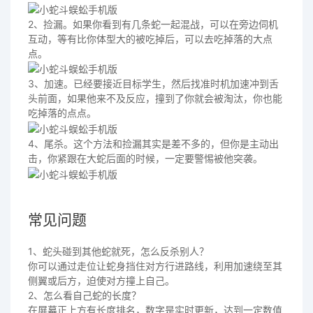
2、捡漏。如果你看到有几条蛇一起混战，可以在旁边伺机
互动，等有比你体型大的被吃掉后，可以去吃掉落的大点
点。
3、加速。已经要接近目标学生，然后找准时机加速冲到舌
头前面，如果他来不及反应，撞到了你就会被淘汰，你也能
吃掉落的点点。
4、尾杀。这个方法和捡漏其实是差不多的，但你是主动出
击，你紧跟在大蛇后面的时候，一定要警惕被他突袭。
常见问题
1、蛇头碰到其他蛇就死，怎么反杀别人？
你可以通过走位让蛇身挡住对方行进路线，利用加速绕至其
侧翼或后方，迫使对方撞上自己。
2、怎么看自己蛇的长度？
在屏幕正上方有长度排名，数字是实时更新，达到一定数值