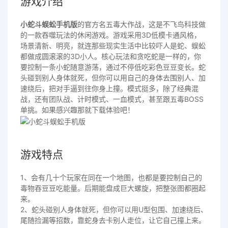
游戏介绍
小蛇斗蜈蚣手机版
的官方名五毒大作战，这是不飞鸟科技做
的一款吞噬玩法的休闲游戏。游戏采用3D低模卡通风格，
场景清新、明亮，就连那些现实生活中比较吓人是蛇、蜈蚣
都做成圆滚滚的3D小人。核心玩法和贪吃蛇是一样的，你
要控制一条小蛇随意游荡，通过不停低吃彩色豆豆变长。蛇
头碰到别人身体就死，但你可以用自己的身体去围别人、加
速绕后，把对手逼到往你身上撞。模式挺多，除了经典混
战，还有团队战、计时模式、一血模式，甚至跟五毒BOSS
单挑。如果感兴趣那就下载体验吧！
游戏特点
1、会有几十个玩家在同在一个地图，也都是要控制自己的
毒物吞豆豆吃能量。后期能盘成巨大螺旋，把整张图都圈起
来。
2、蛇头碰别人身体就死，但你可以用U型包围、加速绕后、
尾随捡漏等招数，靠蛇身去卡别人走位，让它自己撞上来。