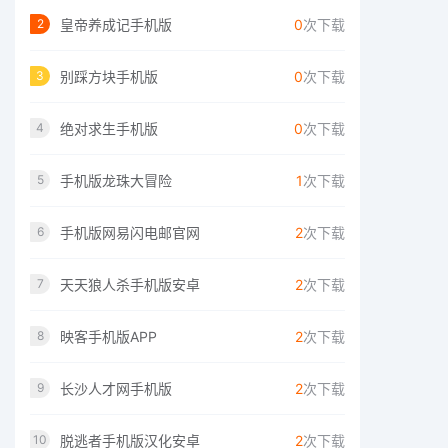
皇帝养成记手机版
0
次下载
2
别踩方块手机版
0
次下载
3
绝对求生手机版
0
次下载
4
手机版龙珠大冒险
1
次下载
5
手机版网易闪电邮官网
2
次下载
6
天天狼人杀手机版安卓
2
次下载
7
映客手机版APP
2
次下载
8
长沙人才网手机版
2
次下载
9
脱逃者手机版汉化安卓
2
次下载
10