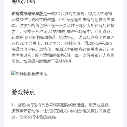
游戏介绍
轮椅模拟器安卓版
是一款3D沙雕闯关游戏，将灵活性与物
理模拟进行戏剧性的碰撞，带给玩家前所未有的恶搞闯关体
验。你操控的角色将坐在一张灵活性与现实大相径庭的轮椅
之上，穿梭于各种设计精妙的机关密布场景中，利用跳跃、
转向等流畅操作跨越障碍，抵达终点。游戏包含多个独具匠
心的3D平台关卡，移动平台、倾斜坡道、滑动区域等动态
障碍层出不穷。风格化、充满活力的低多边形美术设计让画
面明快讨喜，配合滑稽的物理反馈，每一次闯关都让人忍俊
不禁。如果感兴趣那就下载体验吧。
游戏特点
1、游戏中的轮椅具备与现实迥异的灵活性，能完成跳跃、
旋转等夸张动作，让玩家在闯关中体验沙雕又爽快的操控
感，让玩家的体验感满满。