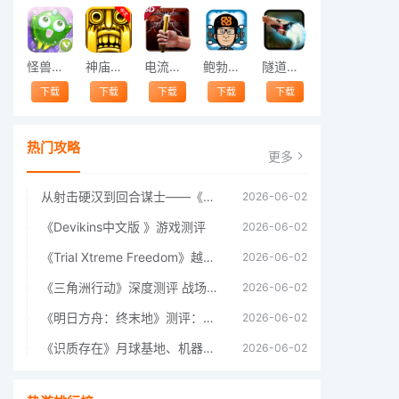
怪兽跳跃
神庙逃亡中文版
电流急急棒
鲍勃的梦境
隧道逃脱
下载
下载
下载
下载
下载
热门攻略
更多
从射击硬汉到回合谋士——《战争机器：战略版》如何演绎另一位猛男的传奇
2026-06-02
《Devikins中文版 》游戏测评
2026-06-02
《Trial Xtreme Freedom》越野摩托车测评总结
2026-06-02
《三角洲行动》深度测评 战场上的野心与裂痕
2026-06-02
《明日方舟：终末地》测评：于荒芜之中，重建文明
2026-06-02
《识质存在》月球基地、机器人女孩多年来最佳射击游戏
2026-06-02