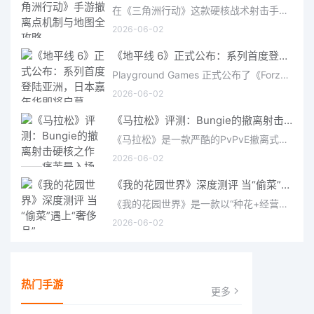
在《三角洲行动》这款硬核战术射击手游中，撤离是每位干员行动的核心目标。无论你在战场中搜刮了多少高价值物
2026-06-02
《地平线 6》正式公布：系列首度登陆亚洲，日本嘉年华即将启幕
Playground Games 正式公布了《Forza Horizon 6》，这次备受赞誉的地平线嘉年华将首次驶入亚洲，落户日本。玩家
2026-06-02
《马拉松》评测：Bungie的撤离射击硬核之作——痛苦是入场券，回报是顶级的
《马拉松》是一款严酷的PvPvE撤离式射击游戏，现已登陆PS5、Xbox Series X/S和PC。它继承了Bungie上世纪90年
2026-06-02
《我的花园世界》深度测评 当“偷菜”遇上“奢侈品”
《我的花园世界》是一款以“种花+经营+社交”为核心的模拟经营类手游。游戏将玩家置于一个古风花园环境中，扮
2026-06-02
热门手游
更多