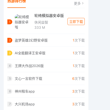
热游排行榜
更多
轮椅模拟器安卓版
立即下载
1
休闲益智
333 M
盗梦英雄2幻野安卓版
1
次下载
2
AI全能翻译王安卓版
1
次下载
3
王牌大作战2026版
1
次下载
4
文心一言软件下载
6
次下载
5
神州租车app
3
次下载
6
大兴机场app
3
次下载
7