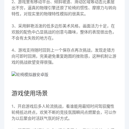
2、游戏里有移动平台、倾斜坡道、滑动区域等动态元素层
出不穷，逼真的物理引擎还原了轮椅的惯性、摩擦力与转向
特性，对现实里的物理特性模拟的很真实。
3、采用鲜艳活泼的低多边形美术风格，画面活力十足，在
欢脱的配色中凸显挑战的创意与趣味，整体的表现很出色，
不会有太失败的地方在。
4、游戏支持随时回到上一个保存点再次挑战，发现走错方
向可即时回溯，完美避免重复跑图的挫败感，这种机制让游
戏的挑战欲望变得很强。
游戏使用场景
1、开启游戏后多人轮流挑战，看谁能用最短时间驾驭魔性
轮椅抵达终点，欢笑不断的竞技氛围瞬间点燃聚会，可以作
为以后聚会时活跃气氛的好方式。