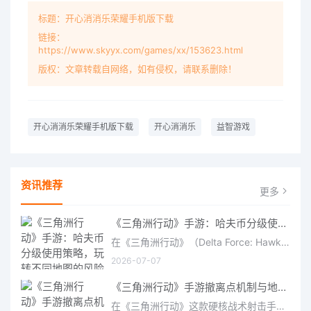
标题：开心消消乐荣耀手机版下载
链接：
https://www.skyyx.com/games/xx/153623.html
版权：文章转载自网络，如有侵权，请联系删除！
开心消消乐荣耀手机版下载
开心消消乐
益智游戏
资讯推荐
更多
《三角洲行动》手游：哈夫币分级使用策略，玩转不同地图的风险与回报
在《三角洲行动》（Delta Force: Hawk Ops）“烽火地带”模式中，地图被划分为“普通”、“机密”和“绝密”三个
2026-07-07
《三角洲行动》手游撤离点机制与地图全攻略深度解析
在《三角洲行动》这款硬核战术射击手游中，撤离是每位干员行动的核心目标。无论你在战场中搜刮了多少高价值物