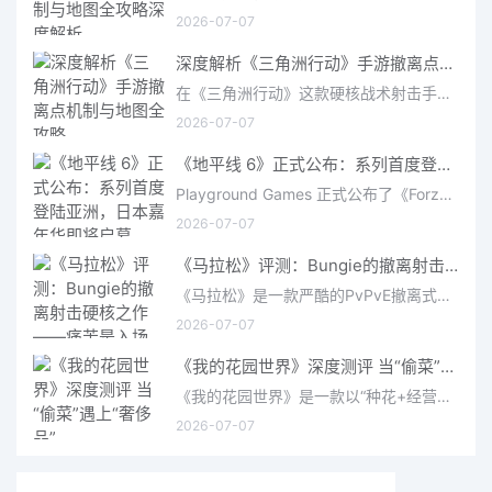
2026-07-07
深度解析《三角洲行动》手游撤离点机制与地图全攻略
在《三角洲行动》这款硬核战术射击手游中，撤离是每位干员行动的核心目标。无论你在战场中搜刮了多少高价值物
2026-07-07
《地平线 6》正式公布：系列首度登陆亚洲，日本嘉年华即将启幕
Playground Games 正式公布了《Forza Horizon 6》，这次备受赞誉的地平线嘉年华将首次驶入亚洲，落户日本。玩家
2026-07-07
《马拉松》评测：Bungie的撤离射击硬核之作——痛苦是入场券，回报是顶级的
《马拉松》是一款严酷的PvPvE撤离式射击游戏，现已登陆PS5、Xbox Series X/S和PC。它继承了Bungie上世纪90年
2026-07-07
《我的花园世界》深度测评 当“偷菜”遇上“奢侈品”
《我的花园世界》是一款以“种花+经营+社交”为核心的模拟经营类手游。游戏将玩家置于一个古风花园环境中，扮
2026-07-07