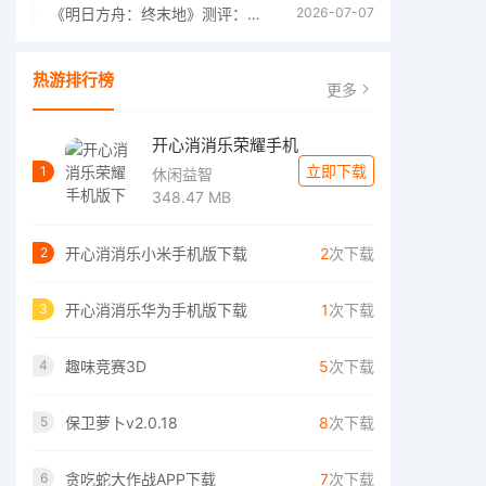
《明日方舟：终末地》测评：于荒芜之中，重建文明
2026-07-07
热游排行榜
更多
开心消消乐荣耀手机
立即下载
1
休闲益智
348.47 MB
开心消消乐小米手机版下载
2
次下载
2
开心消消乐华为手机版下载
1
次下载
3
趣味竞赛3D
5
次下载
4
保卫萝卜v2.0.18
8
次下载
5
贪吃蛇大作战APP下载
7
次下载
6