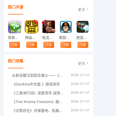
热门手游
更多
怪兽跳跃
神庙逃亡中文版
电流急急棒
鲍勃的梦境
隧道逃脱
下载
下载
下载
下载
下载
热门攻略
更多
从射击硬汉到回合谋士——《战争机器：战略版》如何演绎另一位猛男的传奇
2026-07-07
《Devikins中文版 》游戏测评
2026-07-07
《三角洲行动》深度测评 战场上的野心与裂痕
2026-07-07
《Trial Xtreme Freedom》越野摩托车测评总结
2026-07-07
《识质存在》月球基地、机器人女孩多年来最佳射击游戏
2026-07-07