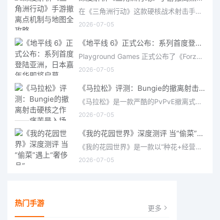
在《三角洲行动》这款硬核战术射击手游中，撤离是每位干员行动的核心目标。无论你在战场中搜刮了多少高价值物
2026-07-05
《地平线 6》正式公布：系列首度登陆亚洲，日本嘉年华即将启幕
Playground Games 正式公布了《Forza Horizon 6》，这次备受赞誉的地平线嘉年华将首次驶入亚洲，落户日本。玩家
2026-07-05
《马拉松》评测：Bungie的撤离射击硬核之作——痛苦是入场券，回报是顶级的
《马拉松》是一款严酷的PvPvE撤离式射击游戏，现已登陆PS5、Xbox Series X/S和PC。它继承了Bungie上世纪90年
2026-07-05
《我的花园世界》深度测评 当“偷菜”遇上“奢侈品”
《我的花园世界》是一款以“种花+经营+社交”为核心的模拟经营类手游。游戏将玩家置于一个古风花园环境中，扮
2026-07-05
热门手游
更多