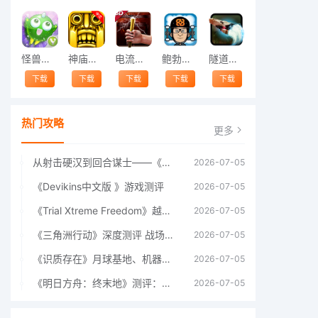
怪兽跳跃
神庙逃亡中文版
电流急急棒
鲍勃的梦境
隧道逃脱
下载
下载
下载
下载
下载
热门攻略
更多
从射击硬汉到回合谋士——《战争机器：战略版》如何演绎另一位猛男的传奇
2026-07-05
《Devikins中文版 》游戏测评
2026-07-05
《Trial Xtreme Freedom》越野摩托车测评总结
2026-07-05
《三角洲行动》深度测评 战场上的野心与裂痕
2026-07-05
《识质存在》月球基地、机器人女孩多年来最佳射击游戏
2026-07-05
《明日方舟：终末地》测评：于荒芜之中，重建文明
2026-07-05