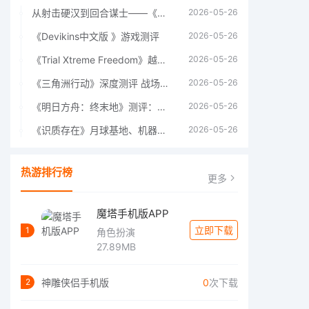
从射击硬汉到回合谋士——《战争机器：战略版》如何演绎另一位猛男的传奇
2026-05-26
《Devikins中文版 》游戏测评
2026-05-26
《Trial Xtreme Freedom》越野摩托车测评总结
2026-05-26
《三角洲行动》深度测评 战场上的野心与裂痕
2026-05-26
《明日方舟：终末地》测评：于荒芜之中，重建文明
2026-05-26
《识质存在》月球基地、机器人女孩多年来最佳射击游戏
2026-05-26
热游排行榜
更多
魔塔手机版APP
立即下载
1
角色扮演
27.89MB
神雕侠侣手机版
0
次下载
2