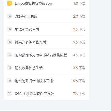
Limbo虚拟机安卓版app
1
次下载
3
7雄争霸手机版
2
次下载
4
地狱边境安卓版
2
次下载
5
糖果开心传奇官方版
5
次下载
6
汤姆猫跑酷无限金币钻石版最新版
4
次下载
7
朋友收集梦想生活
3
次下载
8
地铁跑酷旧金山版本正版
5
次下载
9
360 手机杀毒软件官方版
7
次下载
10