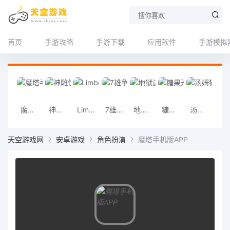
首页
手游攻略
手游下载
应用软件
手游模拟
魔塔手机版APP
神雕侠侣手机版
Limbo虚拟机安卓版app
7雄争霸手机版
地狱边境安卓版
糖果开心传奇官方版
汤姆猫跑酷无限金币钻石版最新版
朋友收集梦想
天空游戏网
安卓游戏
角色扮演
魔塔手机版APP