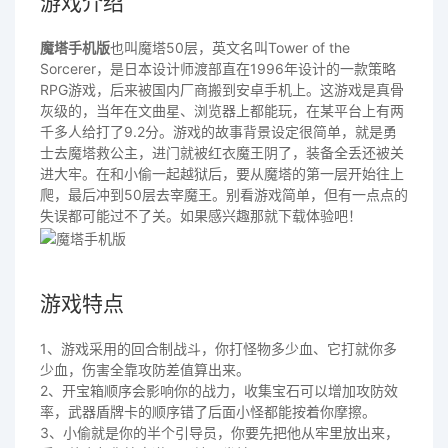
游戏介绍
魔塔手机版
也叫魔塔50层，英文名叫Tower of the
Sorcerer，是日本设计师渡部直在1996年设计的一款策略
RPG游戏，后来被国内厂商搬到安卓手机上。这游戏是真骨
灰级的，当年在文曲星、浏览器上都能玩，在某平台上有两
千多人给打了9.2分。游戏的故事背景设定很简单，就是勇
士去魔塔救公主，进门就被红衣魔王阴了，装备全丢还被关
进大牢。在和小偷一起越狱后，要从魔塔的第一层开始往上
爬，最后冲到50层去宰魔王。别看游戏简单，但有一点点的
失误都可能过不了关。如果感兴趣那就下载体验吧！
游戏特点
1、游戏采用的回合制战斗，你打怪物多少血、它打就你多
少血，伤害全靠攻防差值算出来。
2、开宝箱顺序会影响你的战力，收集宝石可以增加攻防效
率，武器盾牌卡的顺序错了后面小怪都能按着你摩擦。
3、小偷就是你的半个引导员，你要先把他从牢里放出来，