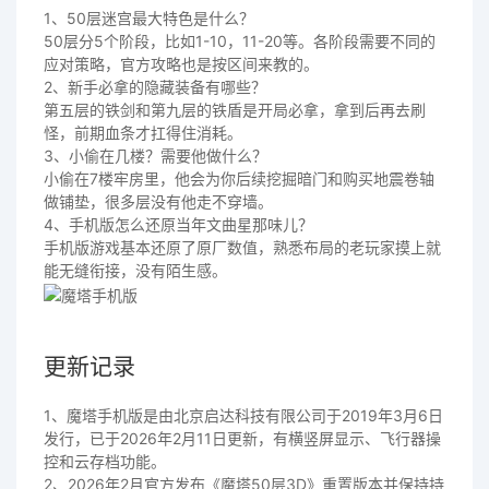
1、50层迷宫最大特色是什么？
50层分5个阶段，比如1-10，11-20等。各阶段需要不同的
应对策略，官方攻略也是按区间来教的。
2、新手必拿的隐藏装备有哪些？
第五层的铁剑和第九层的铁盾是开局必拿，拿到后再去刷
怪，前期血条才扛得住消耗。
3、小偷在几楼？需要他做什么？
小偷在7楼牢房里，他会为你后续挖掘暗门和购买地震卷轴
做铺垫，很多层没有他走不穿墙。
4、手机版怎么还原当年文曲星那味儿？
手机版游戏基本还原了原厂数值，熟悉布局的老玩家摸上就
能无缝衔接，没有陌生感。
更新记录
1、魔塔手机版是由北京启达科技有限公司于2019年3月6日
发行，已于2026年2月11日更新，有横竖屏显示、飞行器操
控和云存档功能。
2、2026年2月官方发布《魔塔50层3D》重置版本并保持持