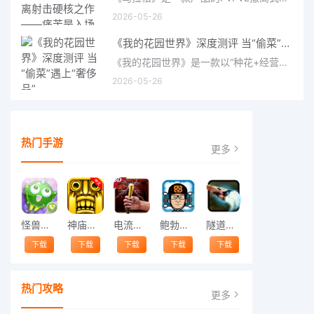
2026-05-26
《我的花园世界》深度测评 当“偷菜”遇上“奢侈品”
《我的花园世界》是一款以“种花+经营+社交”为核心的模拟经营类手游。游戏将玩家置于一个古风花园环境中，扮
2026-05-26
热门手游
更多
怪兽跳跃
神庙逃亡中文版
电流急急棒
鲍勃的梦境
隧道逃脱
下载
下载
下载
下载
下载
热门攻略
更多