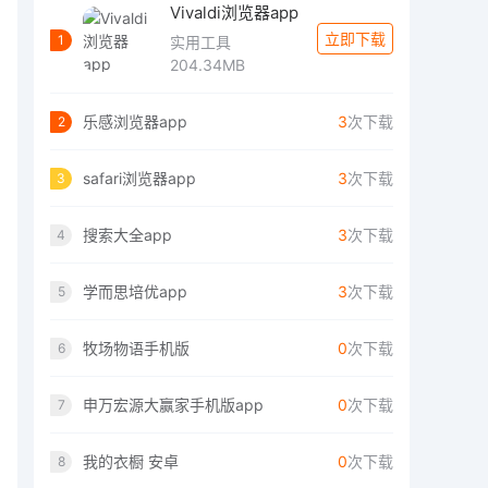
Vivaldi浏览器app
立即下载
1
实用工具
204.34MB
乐感浏览器app
3
次下载
2
safari浏览器app
3
次下载
3
搜索大全app
3
次下载
4
学而思培优app
3
次下载
5
牧场物语手机版
0
次下载
6
申万宏源大赢家手机版app
0
次下载
7
我的衣橱 安卓
0
次下载
8