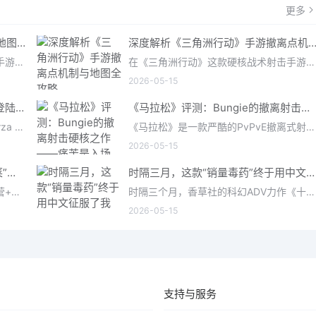
更多
《三角洲行动》手游撤离点机制与地图全攻略深度解析
深度解析《三角洲行动》手游撤离点机制与地图全攻
在《三角洲行动》这款硬核战术射击手游中，撤离是每位干员行动的核心目标。无论你在战场中搜刮了多少高价值物
在《三角洲行动》这款硬核战术射击手游中，撤离是每位干员行动的核心目标。无论你在战场中搜刮了多少高价值物
2026-05-15
《地平线 6》正式公布：系列首度登陆亚洲，日本嘉年华即将启幕
《马拉松》评测：Bungie的撤离射击硬核之作——痛苦是入场券，回报是顶级的
Playground Games 正式公布了《Forza Horizon 6》，这次备受赞誉的地平线嘉年华将首次驶入亚洲，落户日本。玩家
《马拉松》是一款严酷的PvPvE撤离式射击游戏，现已登陆PS5、Xbox Series X/S和PC。它继承了Bungie上世纪90年
2026-05-15
《我的花园世界》深度测评 当“偷菜”遇上“奢侈品”
时隔三月，这款“销量毒药”终于用中文征服了我
《我的花园世界》是一款以“种花+经营+社交”为核心的模拟经营类手游。游戏将玩家置于一个古风花园环境中，扮
时隔三个月，香草社的科幻ADV力作《十三机兵防卫圈》终于如期推出了中文版，让广大国内玩家可以无障碍地品味这
2026-05-15
支持与服务