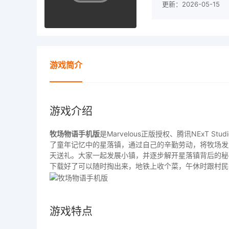
更新：2026-05-15
游戏简介
游戏介绍
牧场物语手机版
是Marvelous正版授权、腾讯NExT
了童年记忆中的星落镇，通过自己的辛勤劳动，将牧场发
天送礼。大家一起发展小镇，并逐步解开星落镇背后的秘
下载好了可以随时掏出来，地铁上收个菜，午休时跟村民
游戏特点