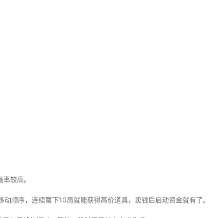
。
概率较高。
移动顺序，连续赢下10局就能获得高价道具，卖钱后启动资金就有了。