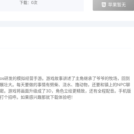
下载：0次
苹果暂无
 Studios研发的模拟经营手游。游戏故事讲述了主角继承了爷爷的牧场，回到
展壮大。每天要做的事情有劈柴、浇水、撸动物，还要和镇上的NPC聊
密。游戏将画面升级成了3D，角色立绘更精致，还有全程配音。手机版
打个招呼。如果感兴趣那就下载体验吧！