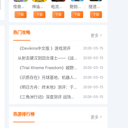
怪兽跳跃
神庙逃亡中文版
电流急急棒
鲍勃的梦境
隧道逃脱
下载
下载
下载
下载
下载
热门攻略
更多
《Devikins中文版 》游戏测评
2026-05-15
从射击硬汉到回合谋士——《战争机器：战略版》如何演绎另一位猛男的传奇
2026-05-15
《Trial Xtreme Freedom》越野摩托车测评总结
2026-05-15
《识质存在》月球基地、机器人女孩多年来最佳射击游戏
2026-05-15
《明日方舟：终末地》测评：于荒芜之中，重建文明
2026-05-15
《三角洲行动》深度测评 战场上的野心与裂痕
2026-05-15
热游排行榜
更多