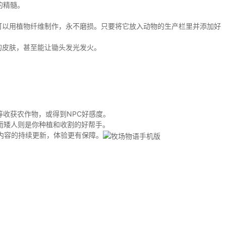
的精髓。
筐可以用植物纤维制作，永不磨损。只要将它放入动物的生产栏里并添加好
的皮肤，甚至能让锄头发光发火。
等收获农作物，或得到NPC好感度。
而矮人则是你种植和收割的好帮手。
内容的持续更新，体验更有保障。