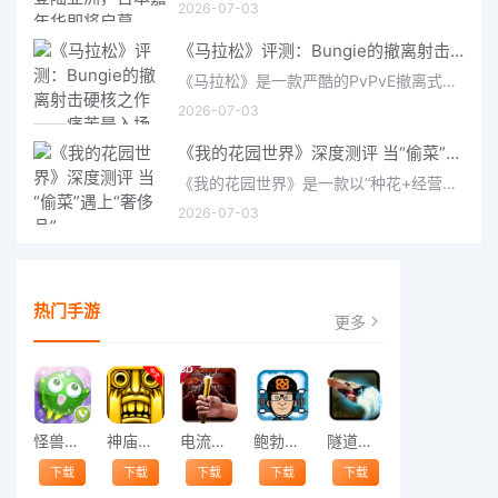
2026-07-03
《马拉松》评测：Bungie的撤离射击硬核之作——痛苦是入场券，回报是顶级的
《马拉松》是一款严酷的PvPvE撤离式射击游戏，现已登陆PS5、Xbox Series X/S和PC。它继承了Bungie上世纪90年
2026-07-03
《我的花园世界》深度测评 当“偷菜”遇上“奢侈品”
《我的花园世界》是一款以“种花+经营+社交”为核心的模拟经营类手游。游戏将玩家置于一个古风花园环境中，扮
2026-07-03
热门手游
更多
怪兽跳跃
神庙逃亡中文版
电流急急棒
鲍勃的梦境
隧道逃脱
下载
下载
下载
下载
下载