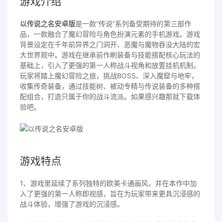
游戏介绍
以传说之名安卓版
是一款“传说”系列备受期待的第三部作
品，一款融合了魔幻冒险与角色扮演元素的手机游戏。游戏
背景设定在千年前异界之门洞开、恶魔与魔物吞没大陆的宏
大世界观中。游戏在继承前作刷装备与技能搭配核心玩法的
基础上，引入了更强的第一人称战斗视角和放置挂机机制。
玩家将踏上魔幻冒险之旅，挑战BOSS、深入魔窟与地牢，
收集传奇装备，通过技能树、被动专精与传说装备的多种搭
配组合，打造只属于你的战斗流派。如果感兴趣那就下载体
验吧。
游戏特点
1、游戏里延续了系列独特的欧美卡通画风，并在本作中加
入了更强的第一人称即视感，旨在为玩家带来更具沉浸感的
战斗体验，增强了游戏的沉浸感。