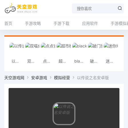
首页
手游攻略
手游下载
应用软件
手游模拟
以传说之名安卓版
双喵成行安卓版
点点安卓版
超市模拟器安卓版
blackpink the game安卓版
破门而入中文版安卓手机版
迷你地铁安卓手机版
画车对决(Draw Joust
天空游戏网
安卓游戏
模拟经营
以传说之名安卓版