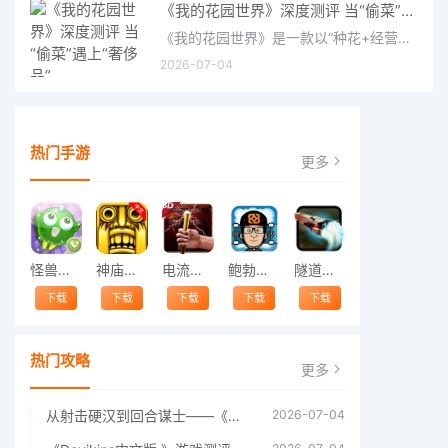
《我的花园世界》深度测评 当“偷菜”遇上“奢侈品”
《我的花园世界》是一款以“种花+经营+社交”为核心的模拟经营类手游。游戏将玩家置于一个古风花园环境中，扮
2026-07-04
热门手游
更多
怪兽跳跃
神庙逃亡中文版
电流急急棒
鲍勃的梦境
隧道逃脱
下载
下载
下载
下载
下载
热门攻略
更多
从射击硬汉到回合谋士——《战争机器：战略版》如何演绎另一位猛男的传奇
2026-07-04