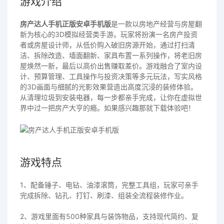
游戏介绍
房产达人手机正版安卓手机版
是一款以房地产经营与房屋翻
新为核心的3D模拟经营类手游。玩家将扮演一名房产投资
者或房屋设计师，从低价购入破旧房源开始，通过打扫清
洁、拆除改造、墙面翻新、家具布置一系列操作，将老旧房
屋焕然一新，最后以高价出售赚取差价。游戏融合了室内设
计、预算管理、工具操作与投资决策等多元玩法，写实风格
的3D画面与细腻的光影效果营造出高度沉浸的装修体验。
从清理垃圾到安装电器，每一步都亲手完成，让你在虚拟世
界中过一把房产大亨的瘾。如果感兴趣那就下载体验吧！
游戏特点
1、配备锤子、电钻、油漆滚筒，完整工具组，玩家可亲手
完成拆除、钻孔、打钉、刷漆、组装全流程装修作业。
2、游戏里面有500种家具与装饰物品，支持现代简约、复